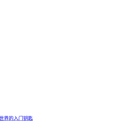
化世界的入门钥匙