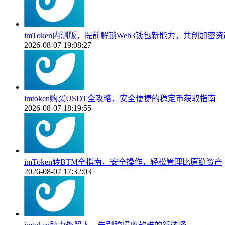
imToken内测版，提前解锁Web3钱包新能力，共创加密
2026-08-07 19:08:27
imtoken购买USDT全攻略，安全便捷的稳定币获取指南
2026-08-07 18:19:55
imToken转BTM全指南，安全操作，轻松管理比原链资产
2026-08-07 17:32:03