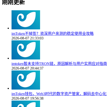
刚刚更新
imToken不掉签？资深用户亲测的稳定使用全攻略
2026-08-07 21:33:03
imtoken暂未支持TRON链，原因解析与用户实用应对指南
2026-08-07 20:44:37
imToken钱包，Web3时代的数字资产管家，解码去中心
2026-08-07 19:56:38