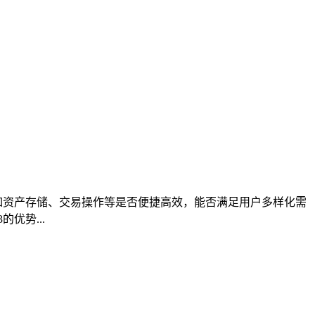
，如资产存储、交易操作等是否便捷高效，能否满足用户多样化需
优势...