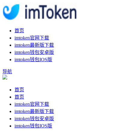
首页
imtoken官网下载
imtoken最新版下载
imtoken钱包安卓版
imtoken钱包IOS版
导航
首页
首页
imtoken官网下载
imtoken最新版下载
imtoken钱包安卓版
imtoken钱包IOS版