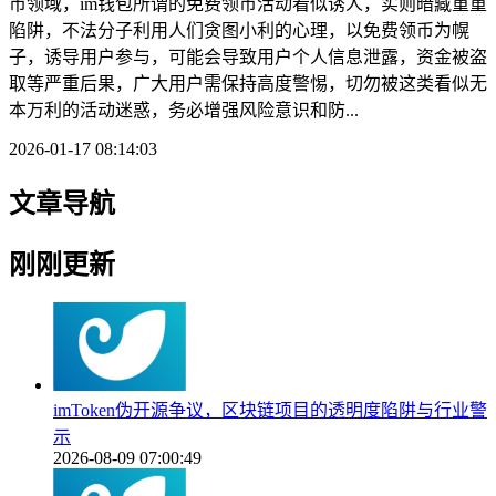
币领域，im钱包所谓的免费领币活动看似诱人，实则暗藏重重
陷阱，不法分子利用人们贪图小利的心理，以免费领币为幌
子，诱导用户参与，可能会导致用户个人信息泄露，资金被盗
取等严重后果，广大用户需保持高度警惕，切勿被这类看似无
本万利的活动迷惑，务必增强风险意识和防...
2026-01-17 08:14:03
文章导航
刚刚更新
imToken伪开源争议，区块链项目的透明度陷阱与行业警
示
2026-08-09 07:00:49