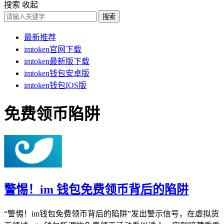
搜索
收起
搜索
最新推荐
imtoken官网下载
imtoken最新版下载
imtoken钱包安卓版
imtoken钱包IOS版
免费领币陷阱
警惕！im 钱包免费领币背后的陷阱
“警惕！im钱包免费领币背后的陷阱”发出警示信号，在虚拟货