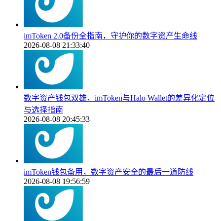
imToken 2.0备份全指南，守护你的数字资产生命线
2026-08-08 21:33:40
数字资产钱包双雄，imToken与Halo Wallet的差异化定位
与选择指南
2026-08-08 20:45:33
imToken钱包备用，数字资产安全的最后一道防线
2026-08-08 19:56:59