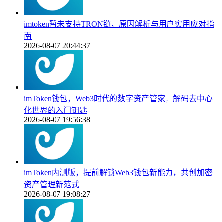
imtoken暂未支持TRON链，原因解析与用户实用应对指
南
2026-08-07 20:44:37
imToken钱包，Web3时代的数字资产管家，解码去中心
化世界的入门钥匙
2026-08-07 19:56:38
imToken内测版，提前解锁Web3钱包新能力，共创加密
资产管理新范式
2026-08-07 19:08:27