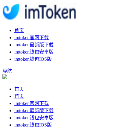
首页
imtoken官网下载
imtoken最新版下载
imtoken钱包安卓版
imtoken钱包IOS版
导航
首页
首页
imtoken官网下载
imtoken最新版下载
imtoken钱包安卓版
imtoken钱包IOS版