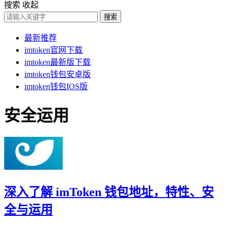
搜索
收起
搜索
最新推荐
imtoken官网下载
imtoken最新版下载
imtoken钱包安卓版
imtoken钱包IOS版
安全运用
深入了解 imToken 钱包地址，特性、安
全与运用