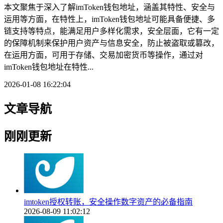
本文聚焦于深入了解imToken钱包地址，涵盖其特性、安全与
运用等方面，在特性上，imToken钱包地址可能具备便捷、多
链支持等特点，能满足用户多样化需求，安全层面，它有一定
的保障机制来保护用户资产与信息安全，防止被盗取或篡改，
在运用方面，可用于存储、交易加密货币等操作，通过对
imToken钱包地址在特性...
2026-01-08 16:22:04
文章导航
刚刚更新
imtoken授权转账，安全操作数字资产的必备指南
2026-08-09 11:02:12