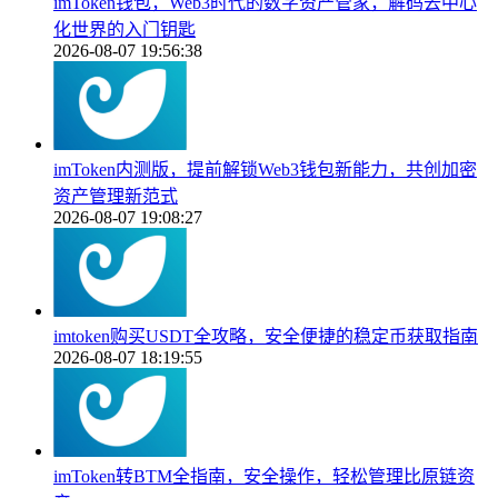
imToken钱包，Web3时代的数字资产管家，解码去中心
化世界的入门钥匙
2026-08-07 19:56:38
imToken内测版，提前解锁Web3钱包新能力，共创加密
资产管理新范式
2026-08-07 19:08:27
imtoken购买USDT全攻略，安全便捷的稳定币获取指南
2026-08-07 18:19:55
imToken转BTM全指南，安全操作，轻松管理比原链资