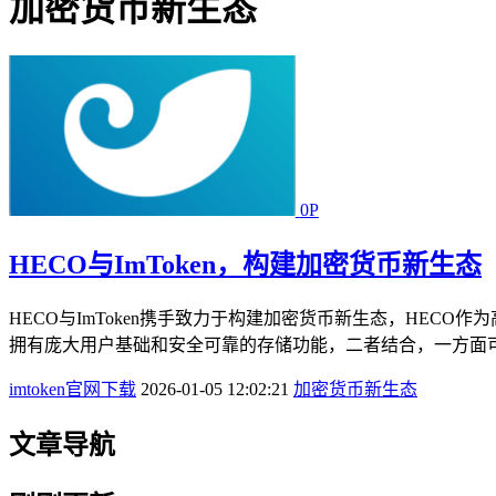
加密货币新生态
0P
HECO与ImToken，构建加密货币新生态
HECO与ImToken携手致力于构建加密货币新生态，HEC
拥有庞大用户基础和安全可靠的存储功能，二者结合，一方面可借助
imtoken官网下载
2026-01-05 12:02:21
加密货币新生态
文章导航