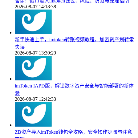
警惕！假币流入imtoken钱包，风险、防范与处理指南
2026-08-07 14:18:38
新手快速上手，imtoken转账视频教程，加密资产划转零
失误
2026-08-07 13:30:29
imToken IAPD版，解锁数字资产安全与智能部署的新体
验
2026-08-07 12:42:33
ZB资产导入imToken钱包全攻略，安全操作步骤与注意