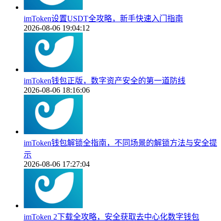
imToken设置USDT全攻略，新手快速入门指南
2026-08-06 19:04:12
imToken钱包正版，数字资产安全的第一道防线
2026-08-06 18:16:06
imToken钱包解锁全指南，不同场景的解锁方法与安全提
示
2026-08-06 17:27:04
imToken 2下载全攻略，安全获取去中心化数字钱包