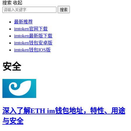
搜索
收起
搜索
最新推荐
imtoken官网下载
imtoken最新版下载
imtoken钱包安卓版
imtoken钱包IOS版
安全
深入了解ETH im钱包地址，特性、用途
与安全