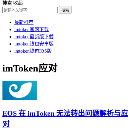
搜索
收起
搜索
最新推荐
imtoken官网下载
imtoken最新版下载
imtoken钱包安卓版
imtoken钱包IOS版
imToken应对
EOS 在 imToken 无法转出问题解析与应
对