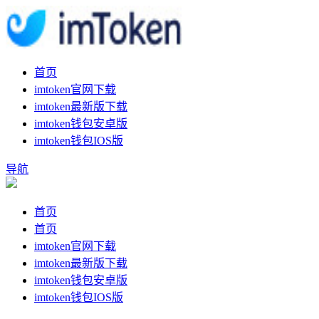
首页
imtoken官网下载
imtoken最新版下载
imtoken钱包安卓版
imtoken钱包IOS版
导航
首页
首页
imtoken官网下载
imtoken最新版下载
imtoken钱包安卓版
imtoken钱包IOS版