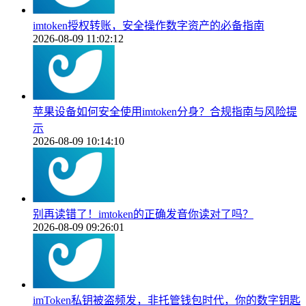
imtoken授权转账，安全操作数字资产的必备指南
2026-08-09 11:02:12
苹果设备如何安全使用imtoken分身？合规指南与风险提
示
2026-08-09 10:14:10
别再读错了！imtoken的正确发音你读对了吗？
2026-08-09 09:26:01
imToken私钥被盗频发，非托管钱包时代，你的数字钥匙