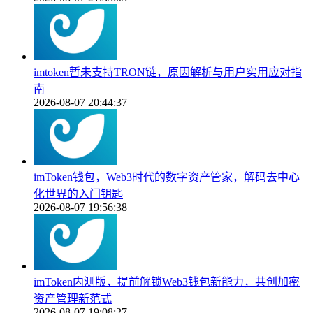
imtoken暂未支持TRON链，原因解析与用户实用应对指
南
2026-08-07 20:44:37
imToken钱包，Web3时代的数字资产管家，解码去中心
化世界的入门钥匙
2026-08-07 19:56:38
imToken内测版，提前解锁Web3钱包新能力，共创加密
资产管理新范式
2026-08-07 19:08:27