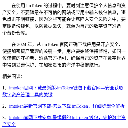
在使用 imToken 的过程中，要时刻注意保护个人信息和资
产安全，不要随意在不可信的网站或应用中输入钱包信息，避
免点击不明链接，因为这些可能会让您陷入安全风险之中，要
定期备份钱包，以防数据丢失，就像为自己的数字资产准备一
个备份仓库。
在 2024 年，从 imToken 官网正确下载应用是开启安全、
便捷加密资产管理的关键一步，用户要始终保持警惕，如同一
位谨慎的守护者，遵循官方指引，确保自己的资产在数字世界
中得到妥善保护，在加密货币的海洋中稳健航行。
相关阅读：
1、
imtoken官网下载最新版-imToken钱包下载官网—安全获取
数字资产管理工具的关键
2、
imtoken最新官网下载-怎么下载 imToken，详细步骤全解析
3、
imtoken官网下载安卓-警惕假的 imToken 钱包，守护数字资
产安全