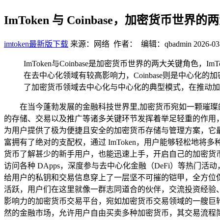
ImToken 与 Coinbase，加密货币世界
imtoken最新版下载
来源：网络 作者： 编辑：qbadmin
2026-03
ImToken与Coinbase是加密货币世界的两大关键角色，I
在去中心化领域有较高影响力，Coinbase则是中心
了加密货币领域去中心化与中心化的典型模式，在推动加
在当今蓬勃发展的金融科技世界里,加密货币宛如一颗璀璨的
的存储、交易以及推广等诸多关键环节发挥着举足轻重的作用，
为用户提供了极为便捷且安全的加密货币存储与管理方案，它
富拥有了绝对的支配权，通过 ImToken，用户能够轻松
货币了解甚少的新手用户，也能迅速上手，开启自己的加密货币之
访问各种 DApps，深度参与去中心化金融（DeFi）等热门
给用户的私钥和交易信息穿上了一层坚不可摧的铠甲，全方位保
活跃，用户们在这里就像一群志同道合的伙伴，交流投资经验、分
影响力的加密货币交易平台，宛如加密货币交易领域的一艘巨轮，
然的金融市场，允许用户自由买卖多种加密货币，其交易流程