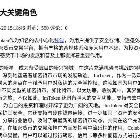
的两大关键角色
-20 15:18:46
浏览：550
评论：0
mToken作为知名的去中心化
钱包
，为用户提供了安全存储、便捷交
化的加密货币交易平台，拥有严格的合规体系和庞大用户基础，为
密货币市场的发展和普及上都发挥着重要作用。
新星，成为备受瞩目的新兴领域，在这片充满机遇与挑战的领域中，
深刻地塑造着加密货币市场的发展轨迹。 ImToken，作为一
最大的亮点在于赋予用户对私钥的完全掌控权，这就如同为用户
地将多种不同类型的加密货币，如比特币、以太坊等，收纳其中，其
旅，不仅如此，ImToken 还具备强大的交互功能，支持与去
活动，为自己的投资和理财开辟了更为广阔的天地。 ImToken 
护其安全，它还支持与硬件钱包连接，进一步加固了资产的安全防线
享行业信息，及时了解最新的加密货币动态，共同在这个充满变数的
在加密货币的交易和推广方面发挥着中流砥柱的作用，Coinb
简单易懂，用户可以通过银行转账、信用卡等多种便捷方式进行