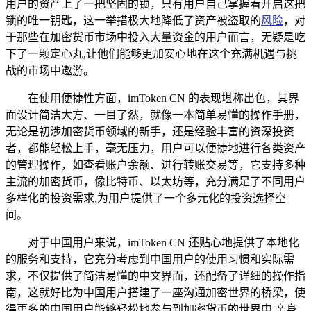
用户的资产上了一把坚固的锁，只有用户自己掌握着开启这把
锁的唯一钥匙，这一举措极大地降低了资产被盗取的
风险
，对
于那些在加密货币市场中投入大量资金的用户而言，无疑是吃
下了一颗定心丸,让他们能够更加安心地在这个充满机遇与挑
战的市场中遨游。
在使用便捷性方面，imToken CN 的表现堪称出色，其界
面设计简洁大方、一目了然，就像一本简单易懂的操作手册，
无论是初涉加密货币领域的新手，还是经验丰富的资深投资
者，都能轻松上手，毫无压力，用户可以便捷地进行各类资产
的管理操作，如查看账户余额、进行转账交易等，它支持多种
主流的加密货币，像比特币、以太坊等，充分满足了不同用户
多样化的投资需求,为用户提供了一个多元化的投资选择空
间。
对于中国用户来说，imToken CN 还贴心地提供了本地化
的服务和支持，它充分考虑到中国用户的使用习惯和实际需
求，不仅提供了简洁易懂的中文界面，还配备了详细的操作指
南，这就好比为中国用户搭建了一座沟通加密世界的桥梁，使
得更多的中国用户能够轻松地参与到加密货币的世界中,亲身