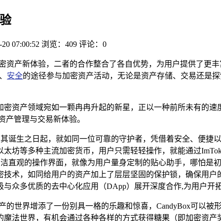
体验
-20 07:00:52
浏览：409
评论：0
启了加密资产新体验，二者的合作整合了各自优势，为用户提供了
捷、
安全
的途径参与加密资产活动，无论是资产存储、交易还是探
资产领域宛如一颗冉冉升起的新星，正以一种前所未有的速度蓬勃发展
资产管理与交易新体验。
包，自其诞生之日起，就如同一位可靠的守护者，凭借着安全、便
太坊等多种主流加密货币，用户只需轻轻操作，就能通过ImTo
供了简洁直观的操作界面，就像为用户量身定制的贴心助手，哪怕
技术，如同给用户的资产加上了层层坚固的保护锁，确保用户的资
与众多优质的去中心化应用（DApp）展开深度合作,为用户开
密资产的世界增添了一份别具一格的乐趣和惊喜，CandyBox可
的魔法世界，有机会通过各种各样的方式获得糖果（即加密资产