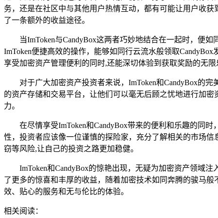
务，还是在社区中与其他用户热情互动，都有可能让用户收获
了一条额外的收益途径。
当ImToken与CandyBox这两者巧妙地结合在一起时，
ImToken便捷高效的操作，能够如同行云流水般领取Can
享受加密资产管理便利的同时,还能深切体验到获取奖励的无限
对于广大加密资产投资者来说，ImToken和CandyB
的资产存储和交易平台，让他们可以毫无后顾之忧地进行加密资
力。
在尽情享受ImToken和CandyBox带来的便利和
性，投资者应该像一位谨慎的探险家，充分了解相关的市场信
窃等风险,让自己的投资之路更加稳健。
ImToken和CandyBox的惊艳出现，无疑为加密
了更多的惊喜和丰厚的收益，随着加密技术如同奔腾的骏马般不断
效、贴心的服务和无与伦比的体验。
相关阅读：