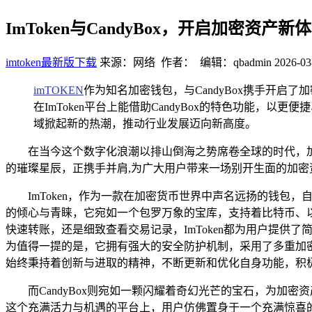
ImToken与CandyBox，开启加密资产新
imtoken最新版下载
来源：网络 作者： 编辑：qbadmin
2026-03
imTOKEN
作为知名加密钱包，与CandyBox携手开
在ImToken平台上能借助CandyBox的特色功能，以更便
域掀起新的热潮，推动行业发展迈向新高度。
在当今这个数字化浪潮以排山倒海之势席卷全球的时代，加密
的璀璨星辰，正携手并肩,为广大用户带来一场别开生面的加密
ImToken，作为一款在加密货币世界中声名远扬的钱
的倾心与青睐，它宛如一个包罗万象的宝库，支持着比特币、以
快速转账，还是细致查看交易记录，ImToken都为用户提
为值得一提的是，它拥有强大的安全防护机制，采用了多重加密
始终秉持着创新与进取的精神，不断更新和优化自身功能，积极
而CandyBox则宛如一颗闪耀着奇幻光芒的宝石，为加
这个充满活力与机遇的平台上，用户仿佛置身于一个充满惊喜