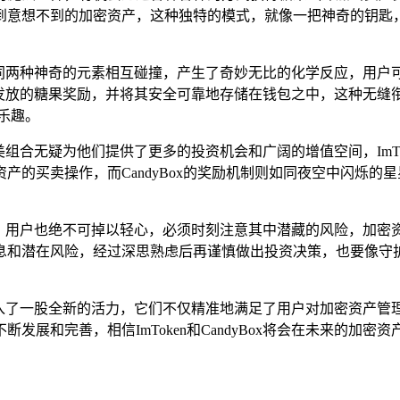
到意想不到的加密资产，这种独特的模式，就像一把神奇的钥匙，
便如同两种神奇的元素相互碰撞，产生了奇妙无比的化学反应，用户可以
dyBox发放的糖果奖励，并将其安全可靠地存储在钱包之中，这种
乐趣。
ox的完美组合无疑为他们提供了更多的投资机会和广阔的增值空间，I
产的买卖操作，而CandyBox的奖励机制则如同夜空中闪烁的
乐趣的同时，用户也绝不可掉以轻心，必须时刻注意其中潜藏的风险，
息和潜在风险，经过深思熟虑后再谨慎做出投资决策，也要像守
资产领域注入了一股全新的活力，它们不仅精准地满足了用户对加密资
发展和完善，相信ImToken和CandyBox将会在未来的加