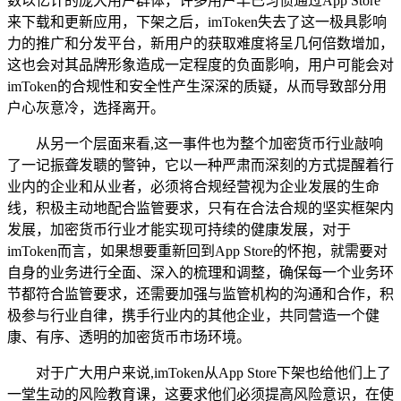
数以亿计的庞大用户群体，许多用户早已习惯通过App Store
来下载和更新应用，下架之后，imToken失去了这一极具影响
力的推广和分发平台，新用户的获取难度将呈几何倍数增加，
这也会对其品牌形象造成一定程度的负面影响，用户可能会对
imToken的合规性和安全性产生深深的质疑，从而导致部分用
户心灰意冷，选择离开。
从另一个层面来看,这一事件也为整个加密货币行业敲响
了一记振聋发聩的警钟，它以一种严肃而深刻的方式提醒着行
业内的企业和从业者，必须将合规经营视为企业发展的生命
线，积极主动地配合监管要求，只有在合法合规的坚实框架内
发展，加密货币行业才能实现可持续的健康发展，对于
imToken而言，如果想要重新回到App Store的怀抱，就需要对
自身的业务进行全面、深入的梳理和调整，确保每一个业务环
节都符合监管要求，还需要加强与监管机构的沟通和合作，积
极参与行业自律，携手行业内的其他企业，共同营造一个健
康、有序、透明的加密货币市场环境。
对于广大用户来说,imToken从App Store下架也给他们上了
一堂生动的风险教育课，这要求他们必须提高风险意识，在使