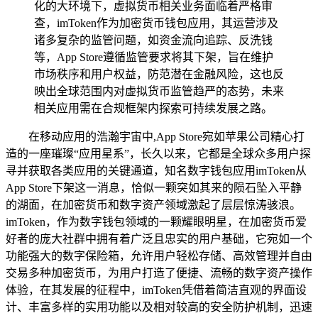
化的大环境下，虚拟货币相关业务面临着严格审
查，imToken作为加密货币钱包应用，其运营涉及
诸多复杂的监管问题，如资金流向追踪、反洗钱
等，App Store遵循监管要求将其下架，旨在维护
市场秩序和用户权益，防范潜在金融风险，这也反
映出全球范围内对虚拟货币监管趋严的态势，未来
相关应用需在合规框架内探索可持续发展之路。
在移动应用的浩瀚宇宙中,App Store宛如苹果公司精心打
造的一座璀璨“应用星系”，长久以来，它都是全球众多用户探
寻并获取各类应用的关键通道，知名数字钱包应用imToken从
App Store下架这一消息，恰似一颗突如其来的陨石坠入平静
的湖面，在加密货币和数字资产领域激起了层层惊涛骇浪。
imToken，作为数字钱包领域的一颗耀眼明星，在加密货币爱
好者的庞大社群中拥有着广泛且忠实的用户基础，它宛如一个
功能强大的数字保险箱，允许用户轻松存储、高效管理并自由
交易多种加密货币，为用户打造了便捷、流畅的数字资产操作
体验，在其发展的征程中，imToken凭借着简洁直观的界面设
计、丰富多样的实用功能以及相对较高的安全防护机制，迅速