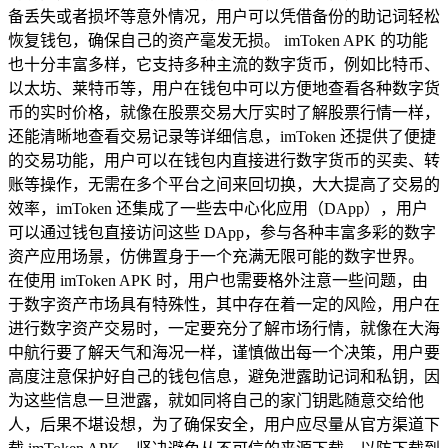
备丢失或者损坏等意外情况，用户可以凭借备份的助记词轻松
恢复钱包，确保自己的资产毫发无损。 imToken APK 的功能
也十分丰富多样，它支持多种主流的数字货币，例如比特币、
以太坊、莱特币等，用户在钱包中可以方便地查看各种数字货
币的实时价格，就像在股票交易大厅实时了解股票行情一样，
还能清晰地查看交易记录等详细信息，imToken 还提供了便捷
的交易功能，用户可以在钱包内直接进行数字货币的买卖、转
账等操作，无需在多个平台之间来回切换，大大提高了交易的
效率，imToken 还集成了一些去中心化应用（DApp），用户
可以通过钱包直接访问这些 DApp，参与各种丰富多彩的数字
资产应用场景，仿佛置身于一个充满无限可能的数字世界。
在使用 imToken APK 时，用户也需要格外注意一些问题，由
于数字资产市场具有特殊性，其中存在着一定的风险，用户在
进行数字资产交易时，一定要充分了解市场行情，就像在大海
中航行要了解天气和海况一样，谨慎做出每一个决策，用户要
高度注意保护好自己的钱包信息，避免泄露助记词和私钥，因
为这些信息一旦泄露，就如同将自己的家门钥匙随意交给他
人，后果不堪设想，为了确保安全，用户应尽量从官方渠道下