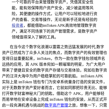
一个可靠的平台来管理数字资产，凭借其安全性
能，能有效保障用户资产安全，减少被盗用等风
险，其便捷的操作方式，让用户可以轻松地进行资
产的查看、交易等操作，无论是新手还是有经验的
投资者
，都能借助imToken APK高效地管理数字资
产，满足不同场景下的资产管理需求，是数字资产
领域值得深入了解的工具。
在当今这个数字化浪潮以雷霆之势迅猛发展的时代,数字
资产已然成为了众多人关注的焦点，而数字资产的有效管理也
变得日益重要起来，imToken，作为一款在数字钱包领域声名
远扬的应用，其 APK 版本宛如一颗璀璨的明星，为广大用户
带来了便捷且安全的数字资产存储与交易体验，宛如在数字资
产的汪洋大海中为用户稳稳掌舵的可靠航船。 imToken APK
实际上是 imToken 钱包专门为安卓系统量身打造的安装文件，
对于无数数字资产爱好者而言，它就如同那把珍贵无比、能够
打开数字财富神秘大门的钥匙，借助这个 APK，用户能够轻
而易举地在安卓设备上完成 imToken 钱包的安装，从而正式开
启一段充满机遇与挑战的
数字资产管理
之旅，想象一下，只需