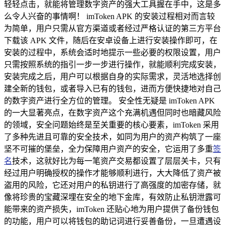
轻轻点击，就能将管理数字资产的强大工具握在手中，这是多
么令人兴奋的事情啊！ imToken APK 的安装过程相对而言较
为简单，用户只需从官方渠道或者经过严格认证的第三方平台
下载该 APK 文件，随后在安卓设备上进行安装操作即可，在
安装的过程中，系统会适时地提示一些必要的权限设置，用户
只需按照系统的指引一步一步进行操作，就能顺利完成安装，
安装完成之后，用户可以根据自身的实际需求，灵活地选择创
建全新的钱包，或者导入已有的钱包，进而方便快捷地对自己
的数字资产进行全方位的管理。 安全性无疑是 imToken APK
的一大显著亮点，在数字资产这个充满机遇但同时也暗藏风险
的领域，安全问题始终是至关重要的核心要素，imToken 采用
了多种先进且可靠的安全技术，如同为用户的资产构筑了一座
坚不可摧的堡垒，全力保障用户资产的安全，它运用了多重
签
名
技术，这就好比为每一笔资产交易都设置了层层关卡，只有
经过用户明确授权的操作才能够顺利进行，大大降低了资产被
盗用的风险，它还对用户的私钥进行了高强度的加密存储，就
像将珍贵的宝藏深埋在安全的地下金库，有效防止私钥泄露可
能带来的资产损失，imToken 还贴心地为用户提供了备份钱包
的功能，用户可以将钱包的助记词进行妥善备份，一旦遭遇设