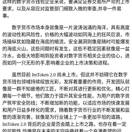
这样的数字货币钱包企业来说，要满足证券交易所严苛的上市
要求，以及从容应对监管部门细致入微的审查,并非一件易
事。
数字货币市场本身就像是一片波涛汹涌的海洋，具有高度
的波动性和风险性，价格的大幅波动如同海上的狂风巨浪，市
场操纵犹如隐藏在海底的暗流，安全漏洞则像是随时可能爆发
的海底火山，这些问题时有发生，这些不稳定因素就像是一盆
冷水，会极大地影响到投资者对数字货币相关企业的信心，进
而如同一只无形的手,影响着企业的上市决策和进程。
虽然目前 ImToken 2.0 尚未上市，但这并不妨碍它在数字
货币钱包领域持续绽放光彩，发挥着重要的作用，开发团队就
像是一群不知疲倦的工匠，不断对其进行更新和优化，精心打
磨每一个细节，他们致力于提升其安全性能，为用户的数字资
产筑牢安全防线；不断增加新的功能，以适应市场的快速发展
和用户日益多样化的需求，随着数字货币行业的不断发展和监
管的逐渐完善，就像是为行业铺上了一条更加平坦的道路，
ImToken 2.0 背后的企业是否会踏上上市之路，也存在着一定
的可能性,仿佛是在未来的天空中悬挂着一个充满希望的问