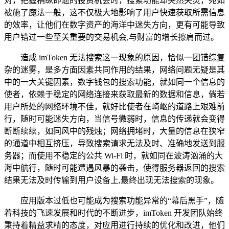
对，把握稍纵即逝的投资机会时，搜索功能却突然失灵，宛如
被施了魔法一般，这不仅极大地影响了用户快速获取所需信息
的效率，让他们在数字资产的海洋中迷失方向，更有可能导致
用户错过一些至关重要的交易机会,与财富的增长擦肩而过。
造成 imToken 无法搜索这一现象的原因，恰似一团错综复
杂的迷雾，是多方面因素共同作用的结果，网络问题无疑是其
中的一大关键因素，数字钱包的搜索功能，就如同一个信息的
使者，依赖于稳定的网络连接来获取最新的数据和信息，倘若
用户所处的网络环境不佳，就好比使者在崎岖的道路上艰难前
行，随时可能迷失方向，当信号微弱时，信息的传递就会变得
断断续续，如同风中的残烛；网络拥堵时，大量的信息在狭窄
的通道中相互挤压，导致搜索请求无法及时、准确地发送到服
务器；而使用不稳定的公共 Wi-Fi 时，就如同在波涛汹涌的大
海中航行，随时可能遭遇风暴的袭击，使得服务器返回的搜索
结果无法及时传输到用户设备上,最终出现无法搜索的现象。
应用版本过低也可能成为搜索功能异常的“幕后黑手”，随
着科技的飞速发展和时代的不断进步，imToken 开发团队始终
秉持着精益求精的态度，对应用进行持续的优化和改进，他们