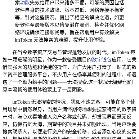
索
功能
失效给用户带来诸多不便，可能的原因包括
软件自身的技术故障、版本过低、网络连接不稳定
等，针对这些情况，提出了相应的解决之道，如更
新软件至最新版本以修复潜在漏洞，检查并优化网
络环境确保连接顺畅等，旨在帮助用户有效解决
imToken 无法搜索的难题，提升使用体验。
在当今数字资产交易与管理蓬勃发展的时代，imToken 宛
如一颗璀璨的明星，作为一款备受瞩目的
数字钱包
应用，它凭
借其强大的功能和便捷的操作，为广大用户打造了一站式的数
字资产管理服务平台，不少用户在畅享其便利的过程中，却遭
遇了一个颇为棘手的问题——无法搜索,这一状况无疑给他们
原本流畅的使用体验蒙上了一层阴影。
imToken 无法搜索的情况，犹如不速之客，可能在多个使
用场景中悄然现身，当用户满怀期待地想要搜索特定的数字资
产时，满心欢喜地输入资产名称或代码，却发现界面毫无反
应，仿佛石沉大海，期望中的项目并未如期出现；当用户想要
搜索联系人，以便进行资产的安全转移，或者添加心仪的交易