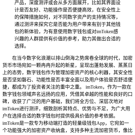
产品，深度测评或会从多方面展开，比如其界面设
计是否友好、功能操作是否便捷高效，在安全性上
的保障措施如何，对不同数字资产的支持情况等，
通过测评来探究它是否能为用户带来有别于其他钱
包的新体验，为有意使用数字钱包或对imToken感
兴趣的人群提供有价值的参考，助力其做出合适的
选择。
在当今数字化浪潮以排山倒海之势席卷全球的时代，加密
货币市场宛如一颗冉冉升起的新星，呈现出蓬勃发展、蒸蒸日
上的态势，数字钱包作为管理加密资产的核心利器，其安全性
是否坚如磐石、功能性是否丰富全面以及用户体验是否舒适便
捷，都成为了投资者关注的重中之重。 imToken，作为一款在
数字钱包领域声名远扬的应用，凭借其卓越的性能和良好的口
碑，收获了广泛的用户基础，我们将全方位、深层次地对
imToken进行测评，细致剖析其特点、优势与不足，为广大用
户在选择合适的数字钱包时提供极具价值的参考依据。
imToken是一款专为移动端打造的轻量级钱包App，它宛如一
个功能强大的加密资产收纳盒，支持多种主流加密货币，像比