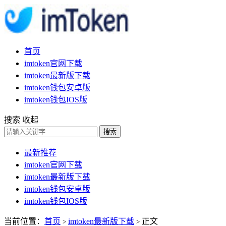
首页
imtoken官网下载
imtoken最新版下载
imtoken钱包安卓版
imtoken钱包IOS版
搜索
收起
搜索
最新推荐
imtoken官网下载
imtoken最新版下载
imtoken钱包安卓版
imtoken钱包IOS版
当前位置：
首页
imtoken最新版下载
正文
>
>