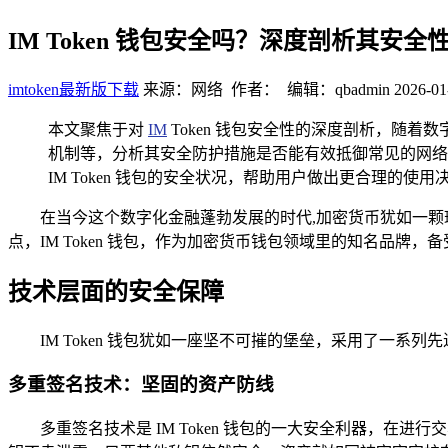
IM Token 钱包安全吗？深度剖析其安全
imtoken最新版下载
来源：网络 作者： 编辑：qbadmin
2026-01
本文聚焦于对
IM
Token 钱包安全性的深度剖析，随着
机制等，分析其安全防护措施是否能有效抵御常见的网络
IM Token 钱包的安全状况，帮助用户做出更合理的使用
在当今这个数字化金融蓬勃发展的时代,加密货币犹如一
点，IM Token 钱包，作为加密货币钱包领域里的知名品牌
技术层面的安全保障
IM Token 钱包犹如一座坚不可摧的堡垒，采用了一系
多重签名技术：坚固的资产防线
多重签名技术是 IM Token 钱包的一大安全利器，