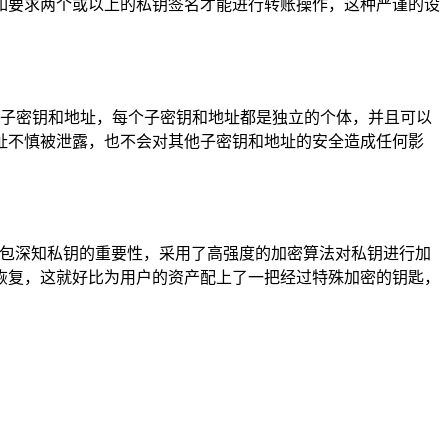
如要求两个或以上的私钥签名才能进行转账操作，这种严谨的设
的子密钥和地址，每个子密钥和地址都是独立的个体，并且可以
址不慎被泄露，也不会对其他子密钥和地址的安全造成任何影
 钱包深知私钥的重要性，采用了高强度的加密算法对私钥进行加
恢复，这就好比为用户的资产配上了一把经过特殊加密的钥匙，