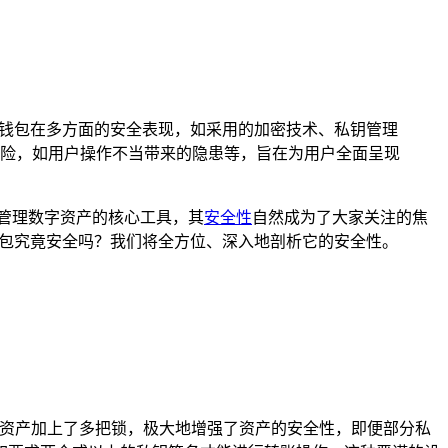
en 钱包在多方面的安全表现，如采用的加密技术、私钥管理
险，如用户操作不当带来的隐患等，旨在为用户全面呈现
管理数字资产的核心工具，其
安全性
自然成为了大家关注的焦
n 钱包究竟安全吗？我们将全方位、深入地剖析它的安全性。
比给资产加上了多把锁，极大地增强了资产的安全性，即便部分私