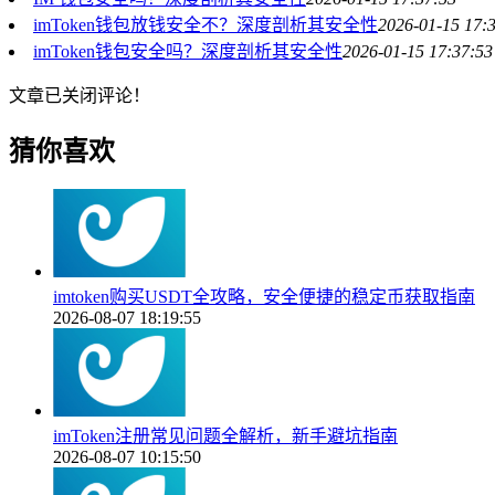
imToken钱包放钱安全不？深度剖析其安全性
2026-01-15 17:
imToken钱包安全吗？深度剖析其安全性
2026-01-15 17:37:53
文章已关闭评论！
猜你喜欢
imtoken购买USDT全攻略，安全便捷的稳定币获取指南
2026-08-07 18:19:55
imToken注册常见问题全解析，新手避坑指南
2026-08-07 10:15:50