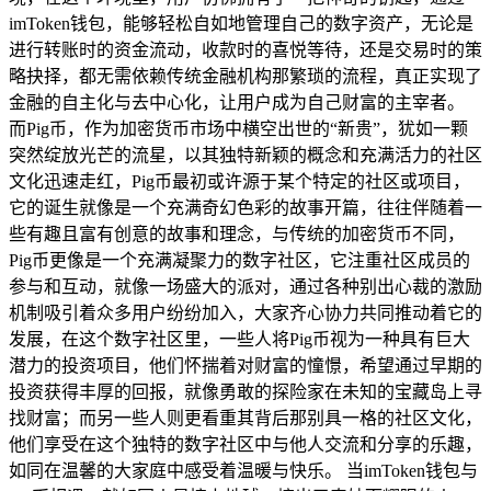
imToken钱包，能够轻松自如地管理自己的数字资产，无论是
进行转账时的资金流动，收款时的喜悦等待，还是交易时的策
略抉择，都无需依赖传统金融机构那繁琐的流程，真正实现了
金融的自主化与去中心化，让用户成为自己财富的主宰者。
而Pig币，作为加密货币市场中横空出世的“新贵”，犹如一颗
突然绽放光芒的流星，以其独特新颖的概念和充满活力的社区
文化迅速走红，Pig币最初或许源于某个特定的社区或项目，
它的诞生就像是一个充满奇幻色彩的故事开篇，往往伴随着一
些有趣且富有创意的故事和理念，与传统的加密货币不同，
Pig币更像是一个充满凝聚力的数字社区，它注重社区成员的
参与和互动，就像一场盛大的派对，通过各种别出心裁的激励
机制吸引着众多用户纷纷加入，大家齐心协力共同推动着它的
发展，在这个数字社区里，一些人将Pig币视为一种具有巨大
潜力的投资项目，他们怀揣着对财富的憧憬，希望通过早期的
投资获得丰厚的回报，就像勇敢的探险家在未知的宝藏岛上寻
找财富；而另一些人则更看重其背后那别具一格的社区文化，
他们享受在这个独特的数字社区中与他人交流和分享的乐趣，
如同在温馨的大家庭中感受着温暖与快乐。 当imToken钱包与