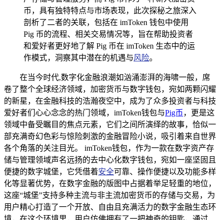
币，具有独特特点与市场表现，此次探秘之旅深入
剖析了二者的关联，包括在 imToken 钱包中使用
Pig 币的流程、相关交易情况等，旨在帮助投资者
和爱好者更好地了解 Pig 币在 imToken 生态中的运
作模式，洞察其中潜在的机遇与
风险
。
在当今时代,数字化金融浪潮如汹涌澎湃的海啸一般，席
卷了整个全球经济领域，加密货币与数字钱包，宛如两颗闪耀
的新星，在金融科技的浩瀚夜空中，成为了众多投资者与科技
爱好者们心心念念的热门领域，imToken钱包与
Pig币
，更是这
领域中备受瞩目的焦点元素，它们之间所演绎的故事，恰似一
部充满奇幻色彩与惊险刺激的金融冒险小说，吸引着来自世界
各个角落的关注目光。 imToken钱包，作为一款在数字资产存
储与管理领域声名远扬的去中心化数字钱包，宛如一座坚固且
便捷的数字城堡，它凭借着
安全
可靠、操作便捷以及功能多样
化等显著优势，在数字金融的版图中占据着举足轻重的地位，
这座“城堡”支持多种主流与非主流加密货币的存储与交易，为
用户精心打造了一个开放、自由且充满活力的数字金融生态环
境，在这个环境里，用户仿佛拥有了一把神奇的钥匙，通过