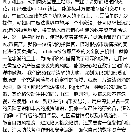
Pig币相遇，就如同火星撞上地球，擦出了奇妙而耀眼的火
花，用户通过imToken钱包，能够极其方便地存储和交易Pig
币，在imToken钱包这个功能强大的平台上，只需简单的几步
操作，就如同在魔法世界中施展一个小魔法，便可以轻松添加
Pig币的钱包地址，将其纳入自己精心构建的数字资产组合之
中，这一便捷的操作，使得投资者能够更加灵活地管理自己的
Pig币资产，就像一位精明的指挥官，随时根据市场情况的变
化进行买卖操作，imToken钱包那严密的安全防护机制，就像
一位忠诚的卫士，为Pig币的存储提供了可靠的保障，让用户
无需担心资产被盗或丢失的风险，能够安心地在数字金融的海
洋中遨游。 我们必须保持清醒的头脑，深刻认识到加密货币
市场是一个充满风险与不确定性的领域，就像一片波涛汹涌的
大海，随时可能掀起惊涛骇浪，Pig币作为一种新兴的加密货
币，其价格波动往往如同过山车一般剧烈，投资风险不容忽
视，在使用imToken钱包进行Pig币交易时，用户需要具备一定
的风险意识和丰富的投资知识，要像一位严谨的研究员，深入
了解Pig币背后的项目背景、社区运营情况以及市场趋势，不
能盲目跟风投资，避免陷入投资陷阱，还需要像一位警惕的侦
探，注意防范各种诈骗和安全漏洞，确保自己的数字资产安