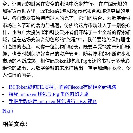
全，让自己的财富在安全的港湾中稳步前行。 在广阔无垠的
加密货币世界里，imToken钱包和Pig币宛如两颗璀璨夺目的星
星，各自散发着独特而迷人的光芒，它们的结合，为数字金融
市场注入了新的活力与机遇，仿佛给这片市场注入了一剂强心
针，也为广大投资者和科技爱好者们开辟了一个全新的探索领
域，但在这场充满奇幻色彩的“旅程”中，我们要始终保持理性
和谨慎的态度，就像一位沉稳的船长，既要享受探索未知的乐
趣，也要时刻保护好自己的资产安全，随着技术的不断进步和
市场的不断成熟，相信imToken钱包和Pig币还将书写更多精彩
绝伦的故事，为数字金融的未来描绘出一幅更加绚丽多彩、令
人憧憬的画卷。
IM Token钱包FIL质押，解锁Filecoin存储经济新机遇
探秘 imToken 钱包与 Pig 币的奇幻之旅
手把手教你用 imToken 钱包进行 TRX 转账
Pig币
相关文章：