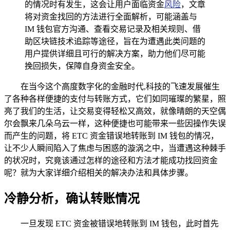
的情况时有发生，这会让用户面临资金
风险
，文章
将对资金找回的方法进行全面解析，可能涵盖与
IM 钱包官方沟通、查看交易记录及相关规则、借
助区块链技术追踪等途径，旨在为遭遇此类问题的
用户提供详细且可行的解决方案，助力他们尽可能
挽回损失，保障自身资金安全。
在当今这个高度数字化的金融时代,科技的飞速发展催生
了各种各样便捷的支付与转账方式，它们如同璀璨的繁星，照
亮了我们的生活，让交易变得轻松又高效，就像晴朗的天空偶
尔会飘来几朵乌云一样，这种便捷也可能带来一些因操作失误
而产生的问题，将 ETC 资金错误地转账到 IM 钱包的情况，
让不少人瞬间陷入了焦虑与困惑的漩涡之中，当遭遇这种棘手
的状况时，究竟该通过怎样的途径和方法才能成功找回资金
呢？就为大家详细介绍相关的解决办法和具体步骤。
冷静分析，确认转账情况
一旦发现 ETC 资金被错误地转账到 IM 钱包，此时首先