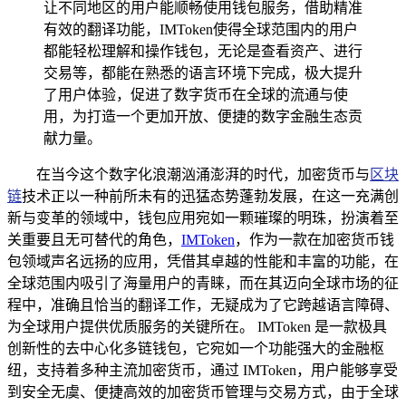
让不同地区的用户能顺畅使用钱包服务，借助精准
有效的翻译功能，IMToken使得全球范围内的用户
都能轻松理解和操作钱包，无论是查看资产、进行
交易等，都能在熟悉的语言环境下完成，极大提升
了用户体验，促进了数字货币在全球的流通与使
用，为打造一个更加开放、便捷的数字金融生态贡
献力量。
在当今这个数字化浪潮汹涌澎湃的时代，加密货币与
区块
链
技术正以一种前所未有的迅猛态势蓬勃发展，在这一充满创
新与变革的领域中，钱包应用宛如一颗璀璨的明珠，扮演着至
关重要且无可替代的角色，
IMToken
，作为一款在加密货币钱
包领域声名远扬的应用，凭借其卓越的性能和丰富的功能，在
全球范围内吸引了海量用户的青睐，而在其迈向全球市场的征
程中，准确且恰当的翻译工作，无疑成为了它跨越语言障碍、
为全球用户提供优质服务的关键所在。 IMToken 是一款极具
创新性的去中心化多链钱包，它宛如一个功能强大的金融枢
纽，支持着多种主流加密货币，通过 IMToken，用户能够享受
到安全无虞、便捷高效的加密货币管理与交易方式，由于全球