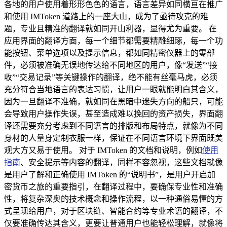
各地的用户使用着形形色色的语言，语言差异如同横亘在推广
和使用 IMToken 道路上的一座大山，成为了亟待攻克的难
题，专业且精准的翻译就如同开山利器，显得尤为重要。 在
应用界面的翻译方面，每一个细节都需要精雕细琢，每一个功
能按钮、菜单选项以及提示信息，都如同精密仪器上的零部
件，必须被准确无误地传达给不同地区的用户，像“发送”“接
收”“交易记录”等关键操作的翻译，绝不能有丝毫马虎，必须
充分符合当地语言的表达习惯，让用户一眼就能明白其含义，
因为一旦翻译不准确，就如同在黑暗中迷失方向的船只，可能
会导致用户操作失误，甚至造成难以挽回的资产损失，界面翻
译还需要充分考虑到不同语言的排版和布局特点，就像为不同
身材的人量身定制衣服一样，保证在不同语言环境下界面既美
观大方又易于使用。 对于 IMToken 的文档和说明，例如
使用
指南
、安全提示等内容的翻译，同样不容忽视，这些文档就像
是用户了解和正确使用 IMToken 的“说明书”，是用户开启加
密货币之旅的重要指引，在翻译过程中，要确保专业性和准确
性，将复杂深奥的技术概念和操作流程，以一种通俗易懂的方
式呈现给用户，对于区块链、智能合约等专业术语的翻译，不
仅要准确传达其含义，更要让普通用户也能轻松理解，就像将