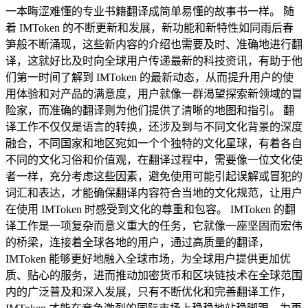
一本晦涩难懂的专业书籍翻译成简单易懂的故事书一样。 随
着 IMToken 的不断更新和发展，新功能和新特性如同雨后春
笋般不断涌现，这些新内容的介绍也需要及时、准确地进行翻
译，这就好比及时向全球用户传递最新的科技资讯，有助于他
们第一时间了解到 IMToken 的最新动态，从而提升用户的使
用体验和对产品的满意度，用户就像一群渴望探索新领域的冒
险家，而准确的翻译则为他们提供了清晰的地图和指引。 翻
译工作不仅仅是语言的转换，还涉及到与不同文化背景的深度
融合，不同国家和地区宛如一个个独特的文化星球，有着各自
不同的文化习俗和价值观，在翻译过程中，需要像一位文化使
者一样，充分考虑这些因素，避免使用可能引起误解或冒犯的
词汇和表达，才能确保翻译内容符合当地的文化规范，让用户
在使用 IMToken 时感受到文化的尊重和包容。 IMToken 的翻
译工作是一项复杂而意义重大的任务，它就像一座坚固而宏伟
的桥梁，连接着全球各地的用户，通过高质量的翻译，
IMToken 能够更好地融入全球市场，为全球用户提供更加优
质、贴心的服务，进而推动加密货币和区块链技术在全球范围
内的广泛普及和深入发展，只有不断优化和完善翻译工作，