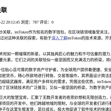
关联
-22 20:12:45
浏览：787
评论：0
之间的奇妙关联，imToken作为知名的数字钱包，在区块链领域备受关
过对这种关联的探索，有助于
深入了解
imToken的技术来源
宛如一颗璀璨的新星，以其独具匠心的魅力和不可估量的潜力，紧
要元素，它们之间的关联恰似一座坚固而又充满活力的桥梁，将
如一位贴心且可靠的数字资产守护者，为全球用户提供着便捷、安全的
加密货币，随心所欲地进行转账、交易等操作，其界面设计简洁
超级武器库，满足用户多样化的需求，凭借这些优势，imToke
动了区块链技术的广泛普及；又似一座坚固的桥梁，为数字资产
如一个巨大的智慧宝库，汇聚了无数开发者的奇思妙想和无限创造力
项目的开发中，他们跨越地域的限制，与全球的开发者们进行着热烈
种子在这里生根发芽、茁壮成长，极大地促进了软件技术的快速