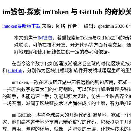
im钱包-探索 imToken 与 GitHub 的奇妙
imtoken最新版下载
来源：网络 作者： 编辑：qbadmin
2026-04
本文聚焦于
IM钱包
，着重探索imToken与GitHub
殊联系，可能在技术开发、开源代码等方面有着交互，通
好地理解和使用im钱包提供一定的参考和依据。
在当今这个数字化如汹涌浪潮般席卷全球的时代,区块链技术
和
GitHub
，分别作为区块链领域和软件开发领域熠熠生辉的重
imToken,一款在区块链江湖中声名远扬的钱包应用，宛
一把开启数字财富大门的神奇钥匙，可以轻松自如地管理多种
的新手，也能迅速上手；功能却强大无比，仿佛一个装备齐全的
一场春雨，滋润了区块链技术这片尚在成长的土壤，有力地推
而 GitHub，堪称全球最大的开源代码汇聚圣地，宛
家，他们毫不吝啬地分享自己精心编写的代码，积极投身于开源
放、自由、包容的环境，就像一片肥沃的土壤，让软件技术的