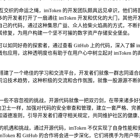
两条相互交织的命运之绳，imToken 的开发团队颇具远见卓识，他们
开发者打开了一扇通往 imToken 开发和优化的大门，其
的代码，通过这种集思广益、众人拾柴火焰高的方式，不断打磨和
其修复，为用户构建一个坚不可摧的数字资产存储安全堡垒。
可以如同好奇的探索者，通过查看 GitHub 上的代码，深入了解 
应用，这种透明度也有助于在用户心中树立起对 imToken
 的开发者们搭建了一个绝佳的学习和交流平台，开发者们就像一群志
沿技术趋势，这种积极的交流和合作氛围，就像一股源源不断的动力
顺，也面临着一些不容忽视的挑战，开源代码就像一把双刃剑，在带来
像严谨的卫士一样，加强对代码的安全审查和管理，建立一套严格、
和道德准则，引导开发者们遵守相关规定，共同维护社区的健康
展带来了新的机遇和挑战，通过开源代码，imToken 不仅实现了自
oken 和 GitHub 的合作将会进一步深化，它们将携手为