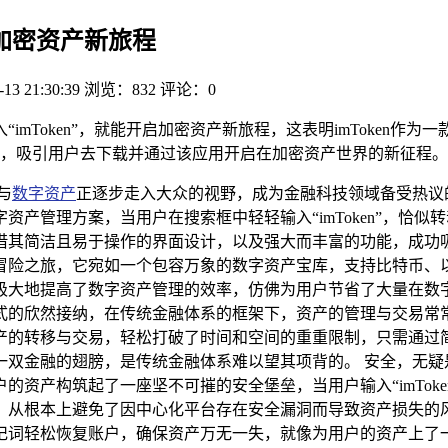
开启加密资产新旅程
-13 21:30:39
浏览：832
评论：0
“imToken”，就能开启加密资产新旅程，这表明imToken
，吸引用户去下载并通过该应用开启在加密资产世界的新征程。
与
数字资产
正逐步走入大众的视野，成为金融科技领域备受热议的焦
产管理方案，当用户在搜索框中轻轻输入“imToken”，恰似
 凭借其简洁且易于操作的界面设计，以及强大而丰富的功能，成功吸
冒险之旅，它宛如一个包容万象的数字资产宝库，支持比特币、
地提高了数字资产管理的效率，仿佛为用户节省了大量在数字迷宫中
的欣然接纳，在传统金融体系的框架下，资产的管理与交易常常受到
产的转移与交易，轻松打破了时间和空间的重重限制，只需通过
金融的翅膀，是传统金融体系难以望其项背的。 安全，无疑是数
资产构筑起了一座坚不可摧的安全堡垒，当用户输入“imTok
从根本上避免了因中心化平台存在安全漏洞而导致资产损失的风险，
记词轻松恢复账户，确保资产万无一失，就像为用户的资产上了一