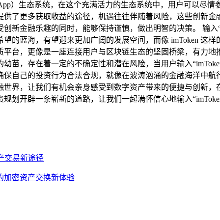
（DApp）生态系统，在这个充满活力的生态系统中，用户可以尽
供了更多获取收益的途径，机遇往往伴随着风险，这些创新金融模式
新金融乐趣的同时，能够保持谨慎，做出明智的决策。 输入“im
的蓝海，有望迎来更加广阔的发展空间，而像 imToken 
质平台，更像是一座连接用户与区块链生态的坚固桥梁，有力地推
苗，存在着一定的不确定性和潜在风险，当用户输入“imTok
自己的投资行为合法合规，就像在波涛汹涌的金融海洋中航行，时刻
融世界，让我们有机会亲身感受到数字资产带来的便捷与创新，
划开辟一条崭新的道路，让我们一起满怀信心地输入“imToke
密资产交易新途径
与安全的加密资产交换新体验