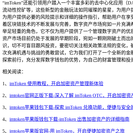
“imToken”还能引领用户踏入一个丰富多彩的去中心化应用
流动性挖矿等，这些新型的金融玩法如同璀璨的星星，为用户提
为用户提供必要的风险提示和详细的操作指引，帮助用户在享受创
着区块链技术的不断发展与完善，数字资产市场宛如一片充满希望
举足轻重的角色，它不仅为用户提供了一个管理数字资产的优
资产市场目前仍处于发展的早期阶段，宛如一颗刚刚破土而出的幼
识，切不可盲目跟风投资，要密切关注相关政策法规的变化，确保
次充满机遇与挑战的勇敢尝试，它为我们打开了一个全新的金
探索前行，充分发挥数字钱包的优势，为自己的财富管理和投资规
相关阅读：
1、
imToken 使用教程，开启加密资产管理新体验
2、
imtoken官网正版下载-深入了解 imToken OTC，开启加
3、
imtoken苹果钱包下载-探索 imToken 兑换功能，便捷
4、
imtoken苹果版钱包下载-imToken 出售加密资产的详细指南
5、
imtoken苹果版官网-用 imToken，开启便捷加密资产之旅