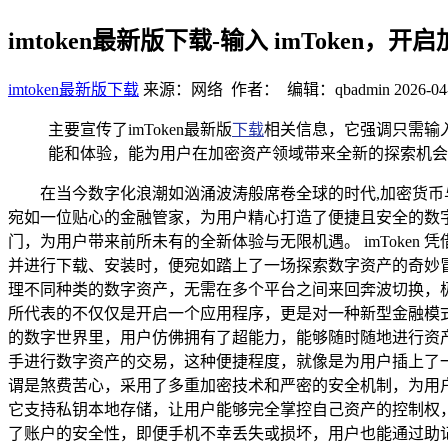
imtoken最新版下载-输入 imToken，
imtoken最新版下载
来源：网络 作者： 编辑：qbadmin
2026-04
主要宣传了imToken最新版
下载
相关信息，它强调只需输入
能和体验，能为用户在加密资产领域带来全新的探索机会
在当今数字化浪潮如汹涌波涛般席卷全球的时代,加密货币
宛如一位贴心的金融管家，为用户精心打造了便捷且安全的数字资
门，为用户带来前所未有的全新体验与无限机遇。 imToken
并进行下载、安装时，便宛如踏上了一场探索数字资产的奇妙
理不同种类的数字资产，无需在多个平台之间来回奔波切换，极大
所代表的不仅仅是开启一个应用程序，更是对一种新型金融模式
的数字世界里，用户仿佛拥有了超能力，能够随时随地进行资
手进行数字资产的交易，这种便捷程度，就像是为用户插上了一双
谓是煞费苦心，采用了多重加密技术和严密的安全机制，为用户的
它支持私钥本地存储，让用户能够完全掌控自己资产的控制权，
了账户的安全性，即便手机不幸丢失或损坏，用户也能通过助