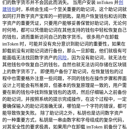
们的数字货币并不会因此而消失。 当用户安装 imToken 并
创
建钱包
时，系统会生成一个至关重要的助记词，这个助记词就
如同打开数字资产宝库的一把钥匙，是用户恢复钱包和访问数
字资产的重要凭证，只要用户能够妥善保管好助记词，无论何
时何地，都可以凭借助记词在其他支持的钱包中轻松恢复自己
的钱包，进而重新访问自己的数字货币。 很多用户在卸载
imToken 时，可能并没有充分意识到助记词的重要性，如果在
卸载前没有对助记词进行备份，那么一旦卸载，他们就极有可
能面临无法找回数字资产的
风险
，因为没有助记词，就无法在
其他钱包中恢复自己的钱包，自然也就无法访问存储在区块链
上的数字货币了。 即便用户备份了助记词，在恢复钱包的过
程中也需要格外注意一些问题，不同的钱包在操作步骤和界面
设计上可能会有所差异，但基本的恢复原理是一致的，用户需
要在新的钱包中找到恢复钱包的选项，然后仔细输入之前备份
的助记词，并按照系统的提示完成操作，在这个过程中，一定
要确保输入的助记词准确无误，哪怕是一个字符的错误，都可
能导致恢复失败。 除了助记词之外，私钥也是访问数字资产
的一种重要方式，私钥是一串由数字和字母组成的复杂代码，
对其安全性的要求极高，如果用户在卸载 imToken 前备份了私