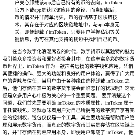
户关心卸载该app后自己持有的币的去向，imToken
官方下载app是获取该应用的途径，而当卸载后，
币的情况并非简单消失，币的存储基于区块链技
术，其存在于对应的区块链地址中，与app本身无
关，即便卸载了imToken，只要用户掌握私钥等关
键信息，仍可在其他支持的钱包中找回自己的币。
在当今数字化浪潮席卷的时代，数字货币以其独特的魅力
吸引着众多投资者和爱好者投身其中，在这丰富多彩的数字货
币世界里，imToken 作为一款声名远扬的数字钱包应用，凭借
其便捷的操作、强大的功能和良好的用户体验，赢得了广大用
户的青睐与信任，当用户由于各种缘由选择卸载 imToken 之
后，他们存储在其中的数字货币将会面临怎样的状况呢？这无
疑是众多用户心中极为关心的一个重要问题。 要弄清楚这个
问题，我们首先需要明确 imToken 的本质属性，imToken 属于
非托管钱包，这就意味着用户对自己所拥有的数字资产享有完
全的控制权，钱包仅仅是一个工具，其主要功能是帮助用户管
理和展示数字货币，而真正的数字货币其实是存储在区块链上
的，并非存储在钱包应用本身，即便用户卸载了 imToken，他