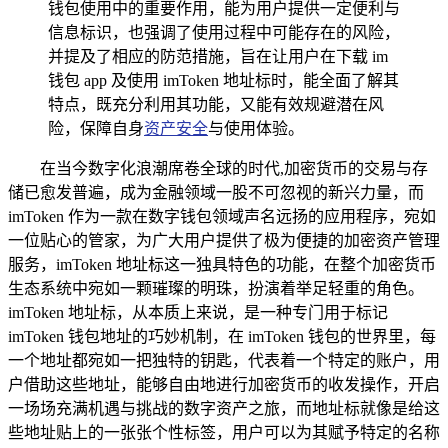
钱包使用中的重要作用，能为用户提供一定便利与
信息标识，也强调了使用过程中可能存在的风险，
并提及了相应的防范措施，旨在让用户在下载 im
钱包 app 及使用 imToken 地址标时，能全面了解其
特点，既充分利用其功能，又能有效规避潜在风
险，保障自身
资产安全
与使用体验。
在当今数字化浪潮席卷全球的时代,加密货币的交易与存
储已愈发普遍，成为金融领域一股不可忽视的新兴力量，而
imToken 作为一款在数字钱包领域声名远扬的应用程序，宛如
一位贴心的管家，为广大用户提供了极为便捷的加密资产管理
服务，imToken 地址标这一独具特色的功能，在整个加密货币
生态系统中宛如一颗璀璨的明珠，扮演着举足轻重的角色。
imToken 地址标，从本质上来说，是一种专门用于标记
imToken 钱包地址的巧妙机制，在 imToken 钱包的世界里，每
一个地址都宛如一把独特的钥匙，代表着一个特定的账户，用
户借助这些地址，能够自由地进行加密货币的收发操作，开启
一场场充满机遇与挑战的数字资产之旅，而地址标就像是给这
些地址贴上的一张张个性标签，用户可以为其赋予特定的名称