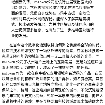
域创新先锋，imToken公司在该行业展现出强大的
创新能力，它积极探索区块链技术在钱包应用等方
面的发展，凭借自身优势在市场中占据一定地位，
通过对其杭州公司的探秘，能深入了解其运营模
式、技术研发等情况，为关注区块链及钱包应用的
人士提供更多信息，也有助于进一步推动区块链行
业的发展。
在当今这个数字化浪潮以排山倒海之势席卷全球的时代，
区块链技术宛如夜空中一颗格外璀璨的新星，在金融科技这一
充满无限可能的领域绽放出独一无二且摄人心魄的光芒，而
imToken 公司于杭州这片土地上的蓬勃发展，更是为这座洋溢
着无限创新活力的热土，增添了一抹绚丽夺目的色彩。
imToken 作为一款在数字钱包应用领域声名远扬的产品，在区
块链行业中拥有着广泛且忠实的用户群体，知名度极高，其背
后的公司将战略目光精准地投向杭州，绝非一时的心血来潮或
偶然之举，杭州，这座宛如创新明珠般的城市，不仅沉淀着深
厚而丰富的历史文化底蕴，宛如一本厚重的历史典籍，向世人
诉说着往昔的辉煌；更在互联网和科技领域展现出如磅礴之势