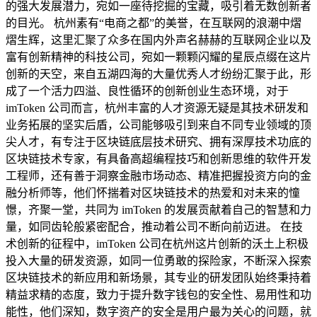
的强大发展潜力，宛如一座待挖掘的宝藏，吸引着无数创新者
的目光。 杭州素有“电商之都”的美誉，在互联网的浪潮中熠
熠生辉，这里汇聚了众多在国内外声名赫赫的互联网企业以及
富有创新精神的科技公司，宛如一颗颗闪耀的星辰点缀在这片
创新的天空，来自五湖四海的大量优秀人才纷纷汇聚于此，形
成了一个活力四溢、良性循环的创新创业生态环境，对于
imToken 公司而言，杭州丰富的人才资源无疑是其技术研发和
业务拓展的坚实后盾，公司能够吸引到来自不同专业领域的顶
尖人才，有专注于区块链底层技术研究、拥有深厚技术功底的
区块链技术专家，有具备高超编程技巧和创新思维的软件开发
工程师，还有善于洞察金融市场动态、精准把握投资方向的金
融分析师等，他们怀揣着对区块链技术的热爱和对未来的憧
憬，齐聚一堂，共同为 imToken 的发展贡献着自己的智慧和力
量，如同齿轮般紧密配合，推动着公司不断向前迈进。 在技
术创新的征程中，imToken 公司在杭州这片创新的沃土上积极
投入大量的研发资源，如同一位勇敢的探险家，不断深入探索
区块链技术的新应用和新场景，其专业的研发团队始终秉持着
精益求精的态度，致力于提升数字钱包的安全性、易用性和功
能性，他们深知，数字资产的安全是用户最为关心的问题，就