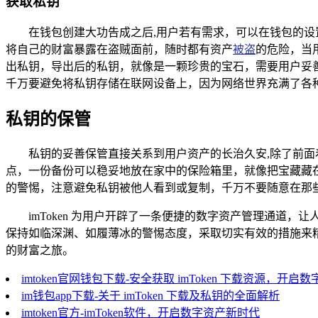
获取私钥
在钱包创建大功告成之后,用户若有需求，可以在钱包的
将自己的财富暴露在盗贼面前，随时都有资产
被盗
的危险，当
出私钥，导出后的私钥，就像是一颗珍贵的宝石，需要用户妥
千万要避免将私钥存储在联网设备上，因为网络世界充满了各
私钥的保管
私钥的妥善保管直接关系到用户资产的长治久安,除了前
点，一份备份可以稳妥地放在家中的保险箱里，就像把宝藏藏
的警惕，注意避免私钥被他人看到或复制，千万不要随意在那
imToken 为用户开辟了一条便捷的数字资产管理通
保持如临深渊、如履薄冰的警惕态度，采取切实有效的措施来
的财富之旅。
imtoken官网钱包下载-安全获取 imToken 下载资源，开启
im钱包app下载-关于 imToken 下载及私钥的全面解析
imtoken官方-imToken软件，开启数字资产新时代