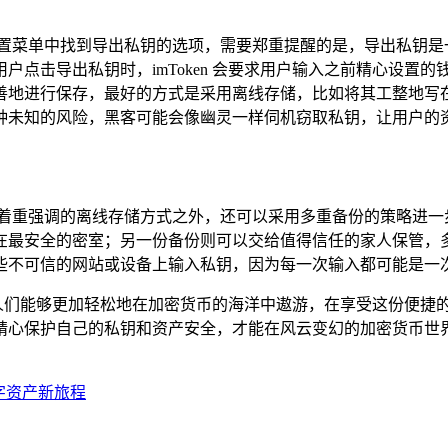
设置菜单中找到导出私钥的选项，需要郑重提醒的是，导出私钥是
用户点击导出私钥时，imToken 会要求用户输入之前精心设
善地进行保存，最好的方式是采用离线存储，比如将其工整地写
种未知的风险，黑客可能会像幽灵一样伺机窃取私钥，让用户的
面着重强调的离线存储方式之外，还可以采用多重备份的策略进一
在最安全的密室；另一份备份则可以交给值得信任的家人保管，
些不可信的网站或设备上输入私钥，因为每一次输入都可能是一
道，让人们能够更加轻松地在加密货币的海洋中遨游，在享受这份便
精心保护自己的私钥和资产安全，才能在风云变幻的加密货币世
数字资产新旅程