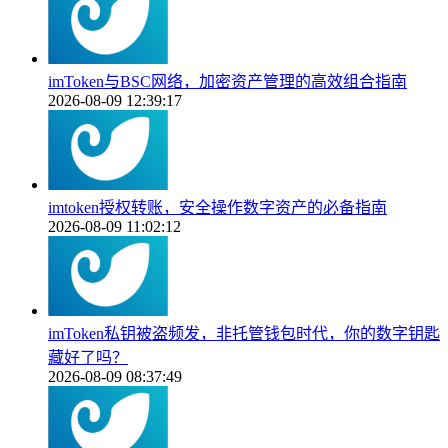
imToken与BSC网络，加密资产管理的高效组合指南
2026-08-09 12:39:17
imtoken授权转账，安全操作数字资产的必备指南
2026-08-09 11:02:12
imToken私钥被盗频发，非托管钱包时代，你的数字钥匙
藏好了吗？
2026-08-09 08:37:49