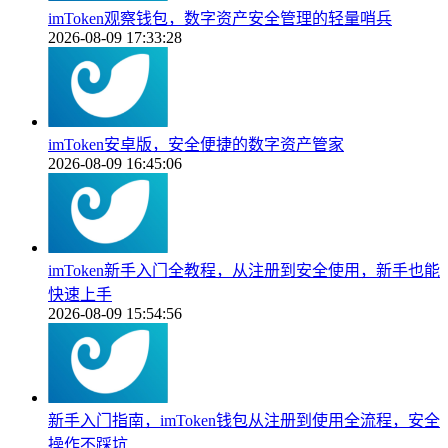
imToken观察钱包，数字资产安全管理的轻量哨兵
2026-08-09 17:33:28
imToken安卓版，安全便捷的数字资产管家
2026-08-09 16:45:06
imToken新手入门全教程，从注册到安全使用，新手也能
快速上手
2026-08-09 15:54:56
新手入门指南，imToken钱包从注册到使用全流程，安全
操作不踩坑