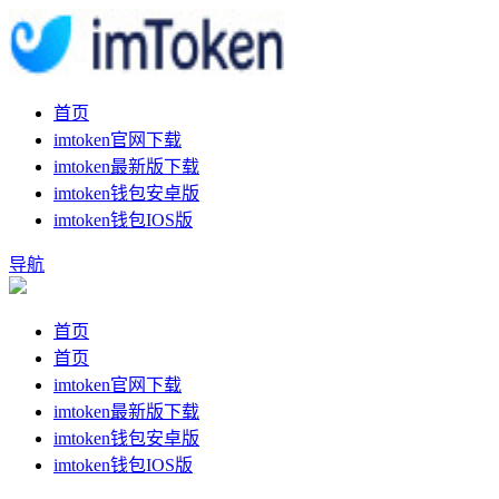
首页
imtoken官网下载
imtoken最新版下载
imtoken钱包安卓版
imtoken钱包IOS版
导航
首页
首页
imtoken官网下载
imtoken最新版下载
imtoken钱包安卓版
imtoken钱包IOS版