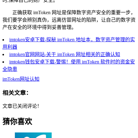
时,保障自己的财产安全。
正确获取 imToken 网址是保障数字资产安全的重要一步，
我们要学会辨别真伪，远离仿冒网址的陷阱，让自己的数字资
产在安全的环境中得到妥善管理。
imtoken安卓下载-探秘 imToken 地址本，数字资产管理的实
用利器
imtoken官网网站-关于 imToken 网址相关的正确认知
imtoken钱包安卓下载-警惕！使用 imToken 软件时的资金安
全隐患
imToken网址认知
相关文章：
文章已关闭评论！
猜你喜欢