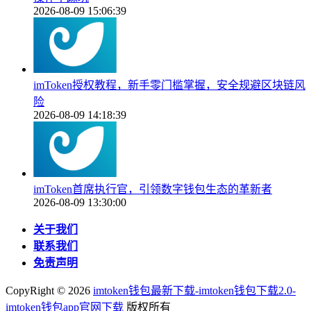
2026-08-09 15:06:39
imToken授权教程，新手零门槛掌握，安全规避区块链风
险
2026-08-09 14:18:39
imToken首席执行官，引领数字钱包生态的革新者
2026-08-09 13:30:00
关于我们
联系我们
免责声明
CopyRight ©
2026
imtoken钱包最新下载-imtoken钱包下载2.0-
imtoken钱包app官网下载
版权所有