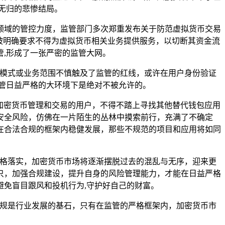
无归的悲惨结局。
领域的管控力度，监管部门多次郑重发布关于防范虚拟货币交易
被明确要求不得为虚拟货币相关业务提供服务，以切断其资金流
,形成了一张严密的监管大网。
运营模式或业务范围不慎触及了监管的红线，或许在用户身份验证
管日益严格的大环境下是绝对不被允许的。
n进行加密货币管理和交易的用户，不得不踏上寻找其他替代钱包应用
安全风险，仿佛在一片陌生的丛林中摸索前行，充满了不确定
在合法合规的框架内稳健发展，那些不规范的项目和应用将如同
和严格落实，加密货币市场将逐渐摆脱过去的混乱与无序，迎来更
只，加强合规建设，提升自身的风险管理能力，才能在日益严格
免盲目跟风和投机行为,守护好自己的财富。
法合规是行业发展的基石，只有在监管的严格框架内，加密货币市