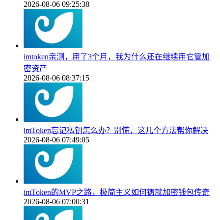
2026-08-06 09:25:38
imtoken亲测，用了3个月，我为什么还在继续用它管加
密资产
2026-08-06 08:37:15
imToken忘记私钥怎么办？别慌，这几个方法帮你解决
2026-08-06 07:49:05
imToken的MVP之路，极简主义如何铸就加密钱包传奇
2026-08-06 07:00:31