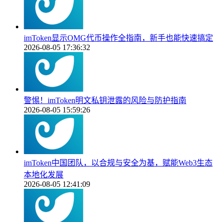
imToken显示OMG代币操作全指南，新手也能快速搞定
2026-08-05 17:36:32
警惕！imToken明文私钥泄露的风险与防护指南
2026-08-05 15:59:26
imToken中国团队，以合规与安全为基，赋能Web3生态
本地化发展
2026-08-05 12:41:09