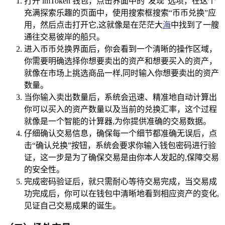
打开 imToken 钱包，点击界面中的“发现”选项，在这个
充满探索乐趣的页面中，使用搜索框搜索“币币兑换”应
用，然后点击打开它,这就像是在茫茫大
海
中找到了一艘
通往交易彼岸的船只。
进入币币兑换界面后，你会看到一个清晰的操作区域，
你需要明确选择你想要卖出的资产和想要买入的资产，
就像在市场上挑选商品一样,同时输入你想要卖出的资产
数量。
当你输入卖出数量后，系统会迅速、精准地自动计算出
你可以买入的资产数量以及当前的兑换汇率，这个过程
就像是一个智能的计算器,为你提供准确的交易数据。
仔细确认交易信息，确保每一个细节都准确无误后，点
击“确认兑换”按钮，系统会要求你输入钱包密码进行验
证，这一步是为了确保交易是由你本人发起的,保障交易
的安全性。
完成密码验证后，就只需耐心等待交易完成，当交易成
功完成后，你可以在钱包中清晰地看到相应资产的变化,
见证自己交易成果的诞生。