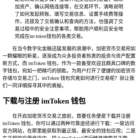
加资产、确认网络连接等，在交易环节，清晰说明
了如何发起转账、填写交易信息、设置手续费等操
作，还提及了交易确认和查询的方法，也强调了交
易过程中的安全注意事项，帮助用户顺利且安全地
完成在im token钱包的各类交易。
在当今数字化金融迅猛发展的浪潮中，加密货币交易宛如
一颗耀眼的新星，逐渐成为众多投资者热衷的投资与资产配置
新方式，而 imToken 钱包，作为一款备受欢迎且颇具口碑的数
字钱包，宛如一把精巧的钥匙，为用户打开了便捷的加密货币
存储与交易之门，imToken 钱包究竟如何进行交易呢？就让我
们一同详细探寻其中的奥秘。
下载与注册 imToken 钱包
在开启加密货币交易之旅前，首要任务便是下载并注册
imToken 钱包，你可以通过两种可靠途径进行下载：一是访问
官方网站，在那里能获取到最正版、最安全的钱包应用；二是