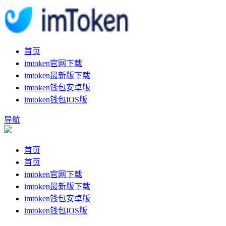
首页
imtoken官网下载
imtoken最新版下载
imtoken钱包安卓版
imtoken钱包IOS版
导航
首页
首页
imtoken官网下载
imtoken最新版下载
imtoken钱包安卓版
imtoken钱包IOS版