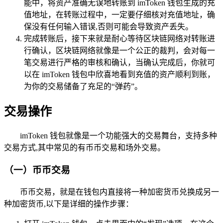
能中，将资产准确无误地转账到 imToken 钱包生成的充
值地址，在转账过程中，一定要仔细核对充值地址，确
保没有任何输入错误,否则可能会导致资产丢失。
完成转账后，接下来就是耐心等待区块链网络对转账进
行确认，区块链网络就像是一个公正的裁判，会对每一
笔交易进行严格的审核和确认，当确认完成后，你就可
以在 imToken 钱包中欣喜地看到充值的资产顺利到账，
为你的交易储备了充足的“弹药”。
交易操作
imToken 钱包就像是一个功能强大的交易舞台，支持多种
交易方式,其中常见的有币币交易和场外交易。
（一）币币交易
币币交易，就是在钱包内直接将一种加密货币兑换成另一
种加密货币,以下是详细的操作步骤：