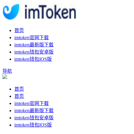
首页
imtoken官网下载
imtoken最新版下载
imtoken钱包安卓版
imtoken钱包IOS版
导航
首页
首页
imtoken官网下载
imtoken最新版下载
imtoken钱包安卓版
imtoken钱包IOS版