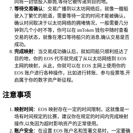
同将一封信投入邮筒,等待它被传递到目的地。
等待交易确认
：交易广播到以太坊网络后，就像一艘船
驶入了繁忙的航道，需要等待一定的时间才能被确认，
确认时间取决于以太坊网络的拥堵情况，一般需要几分
钟到几个小时不等，你可以在 imToken 钱包中随时查看
交易的状态，就像在港口等待船只的消息,确认交易是否
成功。
完成映射
：当交易成功确认后，就如同船只顺利抵达了
目的地，你的 EOS 代币就完成了从以太坊网络到 EOS
主网的映射，从此，你就可以在 EOS 主网上使用你的
EOS 账户进行各种操作，比如进行转账、参与投票等,开
启属于你的数字资产新征程。
注意事项
映射时间
：EOS 映射存在一定的时间限制，这就像是一
场有时间规定的比赛，建议你在规定的时间内完成映射
操作,以免因为超时影响资产的正常使用。
账户安全
：在设置 EOS 账户名和签署交易时，一定要确