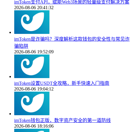
imToken支付API，赋能Web3场景的轻量级支付解决方案
2026-08-06 20:41:32
imToken是诈骗吗？深度解析这款钱包的安全性与常见诈
骗陷阱
2026-08-06 19:52:09
imToken设置USDT全攻略，新手快速入门指南
2026-08-06 19:04:12
imToken钱包正版，数字资产安全的第一道防线
2026-08-06 18:16:06