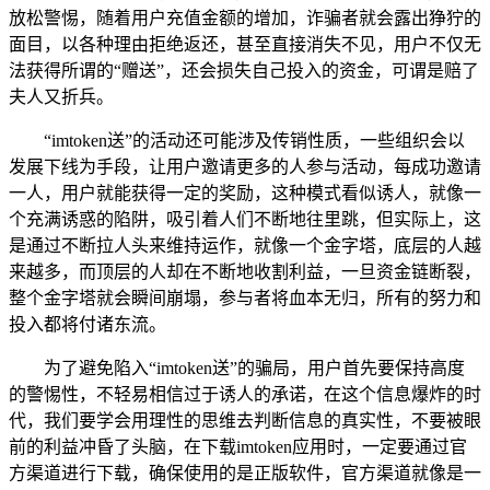
放松警惕，随着用户充值金额的增加，诈骗者就会露出狰狞的
面目，以各种理由拒绝返还，甚至直接消失不见，用户不仅无
法获得所谓的“赠送”，还会损失自己投入的资金，可谓是赔了
夫人又折兵。
“imtoken送”的活动还可能涉及传销性质，一些组织会以
发展下线为手段，让用户邀请更多的人参与活动，每成功邀请
一人，用户就能获得一定的奖励，这种模式看似诱人，就像一
个充满诱惑的陷阱，吸引着人们不断地往里跳，但实际上，这
是通过不断拉人头来维持运作，就像一个金字塔，底层的人越
来越多，而顶层的人却在不断地收割利益，一旦资金链断裂，
整个金字塔就会瞬间崩塌，参与者将血本无归，所有的努力和
投入都将付诸东流。
为了避免陷入“imtoken送”的骗局，用户首先要保持高度
的警惕性，不轻易相信过于诱人的承诺，在这个信息爆炸的时
代，我们要学会用理性的思维去判断信息的真实性，不要被眼
前的利益冲昏了头脑，在下载imtoken应用时，一定要通过官
方渠道进行下载，确保使用的是正版软件，官方渠道就像是一