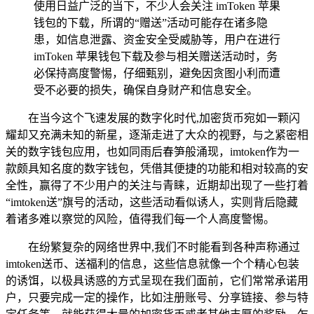
使用日益广泛的当下，不少人会关注 imToken 苹果
钱包的下载，所谓的“赠送”活动可能存在诸多隐
患，如信息泄露、资金安全受威胁等，用户在进行
imToken 苹果钱包下载及参与相关赠送活动时，务
必保持高度警惕，仔细甄别，避免因贪图小利而遭
受不必要的损失，确保自身财产和信息安全。
在当今这个飞速发展的数字化时代,加密货币宛如一颗闪
耀却又充满未知的新星，逐渐走进了大众的视野，与之紧密相
关的数字钱包应用，也如同雨后春笋般涌现，imtoken作为一
款颇具知名度的数字钱包，凭借其便捷的功能和相对较高的安
全性，赢得了不少用户的关注与青睐，近期却出现了一些打着
“imtoken送”旗号的活动，这些活动看似诱人，实则背后隐藏
着诸多难以察觉的风险，值得我们每一个人高度警惕。
在纷繁复杂的网络世界中,我们不时能看到各种声称通过
imtoken送币、送福利的信息，这些信息就像一个个精心包装
的诱饵，以极具诱惑的方式呈现在我们面前，它们常常承诺用
户，只要完成一定的操作，比如注册账号、分享链接、参与特