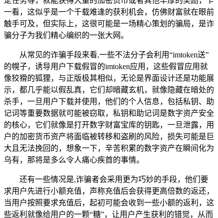
定任务等，就能获得大量的加密货币或者其他丰厚的奖励，乍
一看，这似乎是一个千载难逢的获利机会，仿佛财富就在眼前
触手可及，但实际上，这很可能是一场精心策划的骗局，是诈
骗分子为我们精心编织的一张大网。
从常见的诈骗手段来看,一些不法分子会利用“imtoken送”
的幌子，诱导用户下载假冒的imtoken应用，这些假冒应用就
像狡猾的狐狸，与正版极其相似，无论是界面设计还是功能展
示，都几乎能以假乱真，它们却暗藏玄机，就像隐藏在暗处的
杀手，一旦用户下载并使用，他们的个人信息，包括私钥、助
记词等重要数据就可能被窃取，私钥和助记词是数字资产安全
的核心，它们就像是打开数字财富宝库的钥匙，一旦泄露，用
户的加密货币资产将面临被转移和盗刷的风险，损失可能是巨
大且无法挽回的，想象一下，辛苦积累的数字资产在瞬间化为
乌有，那将是多么令人痛心疾首的事情。
还有一些情况是,诈骗者会采用更为巧妙的手段，他们要
求用户先进行小额充值，声称充值后会获得更高倍数的返还，
当用户按照要求充值后，起初可能会收到一些小额的返利，这
些返利就像给用户的一颗“糖”，让用户产生获利的错觉，从而