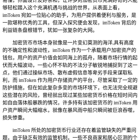
易懂，界面设计友好亲和，让许多对加密货币充满好奇的人能
够轻松踏入这个充满机遇与挑战的世界，从表面上看，
imToken 宛如一位贴心的助手，为用户提供着便利与服务，是
一款堪称优秀的工具，但深入探究便会发现，imToken 背后的
利益链条盘根错节，犹如一张复杂的大网。
加密货币市场本身就像是一片变幻莫测的海洋,具有高度
的不确定性和波动性，imToken 作为一个承载用户加密资产的
钱包，用户的资产价值会如同海上的孤舟，随着市场行情的起
伏而大幅波动，一些心怀不轨的不法分子敏锐地捕捉到了这一
点，他们通过操纵市场、散布虚假信息等卑劣手段来谋取私
利，而 imToken 作为用户存储资产的平台，尽管采取了一定的
防护措施，但在如此复杂多变的市场环境下，也无法完全规避
这些潜在的风险，曾经就出现过某些加密货币价格在短时间内
如自由落体般暴跌的情况，许多持有该加密货币的 imToken 用
户资产瞬间大幅缩水，就像在暴风雨中船只瞬间被巨浪吞噬，
损失惨重。
imToken 所处的加密货币行业还存在着监管缺失的严重问
题，由于缺乏有效的监管机制，一些不良商家和居心叵测的个