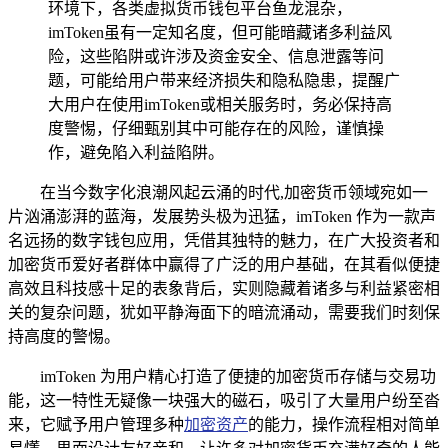
环境下，各类虚拟货币钱包平台鱼龙混杂，
imToken虽有一定知名度，但可能暗藏诸多利益风
险，这些陷阱或许涉及资金安全、信息泄露等问
题，可能给用户带来经济损失和隐私隐患，提醒广
大用户在使用imToken或相关服务时，务必保持高
度警惕，仔细甄别其中可能存在的风险，谨慎操
作，避免陷入利益陷阱。
在当今数字化浪潮风起云涌的时代,加密货币领域宛如一
片汹涌澎湃的蓝海，发展势头极为迅猛，imToken 作为一款声
名远扬的数字钱包应用，凭借其独特的魅力，在广大投资者和
加密货币爱好者群体中赢得了广泛的用户基础，在其看似便捷
高效且科技感十足的表象背后，实则隐藏着诸多与利益紧密相
关的复杂问题，犹如平静海面下的暗流涌动，需要我们时刻保
持高度的警惕。
imToken 为用户精心打造了便捷的加密货币存储与交易功
能，这一特性无疑像一块强大的磁石，吸引了大量用户纷至沓
来，它赋予用户管理多种
加密资产
的能力，操作流程相对简单