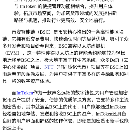
与 ImToken 的便捷管理功能相结合，提升用户体
验，拓展市场空间，为加密货币领域的发展提供新
路径与机遇，推动行业更高效、安全地前行。
币安智能链（BSC）是币安精心推出的一条高性能区块
链，它拥有低交易费用、快速确认时间等显著优势，吸引了众
多开发者和项目纷至沓来，BSC兼容以太坊虚拟机
（EVM），这一特性使得以太坊上的智能合约能够较为轻松
地迁移至BSC之上，极大地丰富了其生态系统，众多DeFi（去
中心化金融）项目、
NFT
（非同质化代币）项目等在BSC上如
雨后春笋般蓬勃发展，为用户提供了丰富多样的金融服务和别
具一格的数字资产体验。
而
ImToken
作为一款声名远扬的数字钱包,为用户管理加密
货币资产提供了安全、便捷的优质解决方案，它支持多种主流
加密货币，其中就涵盖BSC上的代币，用户能够通过ImToken
轻松自如地存储、发送和接收BSC上的资产，ImToken还具备
良好的用户界面和舒适的操作体验，即便是加密货币新手也能
迅速上手。