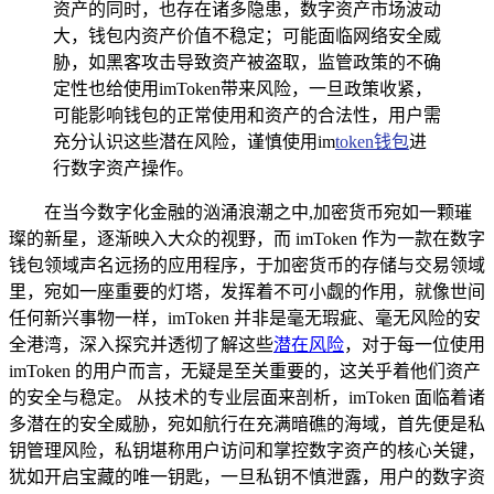
资产的同时，也存在诸多隐患，数字资产市场波动
大，钱包内资产价值不稳定；可能面临网络安全威
胁，如黑客攻击导致资产被盗取，监管政策的不确
定性也给使用imToken带来风险，一旦政策收紧，
可能影响钱包的正常使用和资产的合法性，用户需
充分认识这些潜在风险，谨慎使用im
token钱包
进
行数字资产操作。
在当今数字化金融的汹涌浪潮之中,加密货币宛如一颗璀
璨的新星，逐渐映入大众的视野，而 imToken 作为一款在数字
钱包领域声名远扬的应用程序，于加密货币的存储与交易领域
里，宛如一座重要的灯塔，发挥着不可小觑的作用，就像世间
任何新兴事物一样，imToken 并非是毫无瑕疵、毫无风险的安
全港湾，深入探究并透彻了解这些
潜在风险
，对于每一位使用
imToken 的用户而言，无疑是至关重要的，这关乎着他们资产
的安全与稳定。 从技术的专业层面来剖析，imToken 面临着诸
多潜在的安全威胁，宛如航行在充满暗礁的海域，首先便是私
钥管理风险，私钥堪称用户访问和掌控数字资产的核心关键，
犹如开启宝藏的唯一钥匙，一旦私钥不慎泄露，用户的数字资