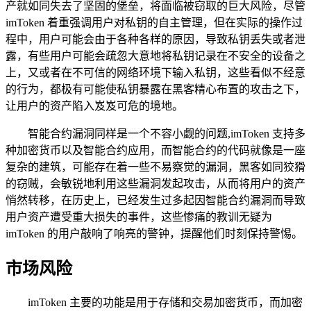
产就如同失去了坚固的堡垒，将面临被窃取的巨大风险，尽管
imToken 着重强调用户对私钥的自主管理，但在实际的操作过
程中，用户可能会由于各种各样的原因，导致私钥丢失或者泄
露，有些用户可能会疏忽大意地将私钥记录在不安全的设备之
上，又或者在不可信的网络环境下输入私钥，这些看似不经意
的行为，都极有可能使私钥暴露在黑客精心布置的攻击之下，
让用户的资产陷入岌岌可危的境地。
智能合约漏洞同样是一个不容小觑的问题,imToken 支持多
种加密货币以及智能合约应用，而智能合约的代码就像是一座
复杂的建筑，可能存在着一些不易察觉的漏洞，黑客如同狡猾
的窃贼，会敏锐地利用这些漏洞发起攻击，从而将用户的资产
悄然转移，在历史上，已经发生过多起因智能合约漏洞而导致
用户资产遭受重大损失的事件，这些惨痛的教训无疑为
imToken 的用户敲响了响亮的警钟，提醒他们时刻保持警惕。
市场风险
imToken 主要的功能是用于存储和交易加密货币，而加密