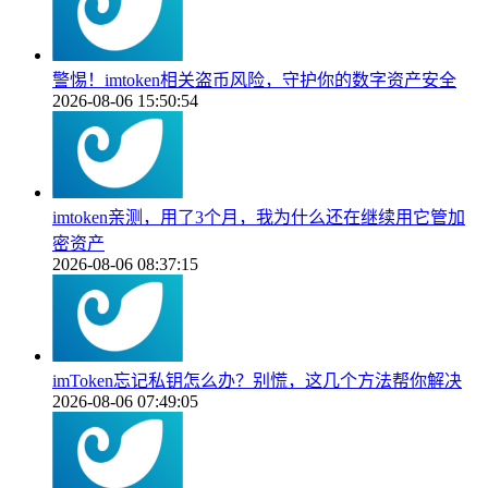
警惕！imtoken相关盗币风险，守护你的数字资产安全
2026-08-06 15:50:54
imtoken亲测，用了3个月，我为什么还在继续用它管加
密资产
2026-08-06 08:37:15
imToken忘记私钥怎么办？别慌，这几个方法帮你解决
2026-08-06 07:49:05