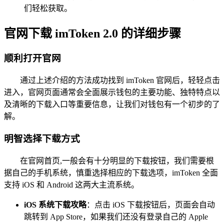
们轻松获取。
官网下载 imToken 2.0 的详细步骤
顺利打开官网
通过上述介绍的方法成功找到 imToken 官网后，轻轻点击
进入，官网页面通常会全面展示钱包的主要功能、独特特点以
及清晰的下载入口等重要信息，让我们对钱包有一个初步的了
解。
明智选择下载方式
在官网首页,一般会有十分明显的下载按钮，我们需要根
据自己的手机系统，慎重选择相应的下载选项，imToken 全面
支持 iOS 和 Android 这两大主流系统。
iOS 系统下载攻略
：点击 iOS 下载按钮后，页面会自动
跳转到 App Store，如果我们还没有登录自己的 Apple