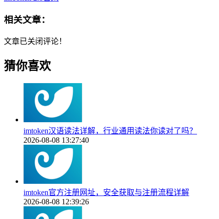
相关文章：
文章已关闭评论！
猜你喜欢
imtoken汉语读法详解，行业通用读法你读对了吗？
2026-08-08 13:27:40
imtoken官方注册网址，安全获取与注册流程详解
2026-08-08 12:39:26