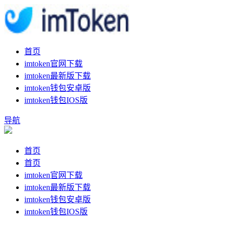
首页
imtoken官网下载
imtoken最新版下载
imtoken钱包安卓版
imtoken钱包IOS版
导航
首页
首页
imtoken官网下载
imtoken最新版下载
imtoken钱包安卓版
imtoken钱包IOS版