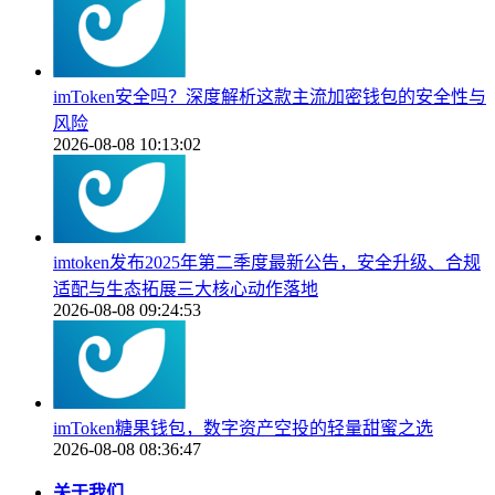
imToken安全吗？深度解析这款主流加密钱包的安全性与
风险
2026-08-08 10:13:02
imtoken发布2025年第二季度最新公告，安全升级、合规
适配与生态拓展三大核心动作落地
2026-08-08 09:24:53
imToken糖果钱包，数字资产空投的轻量甜蜜之选
2026-08-08 08:36:47
关于我们