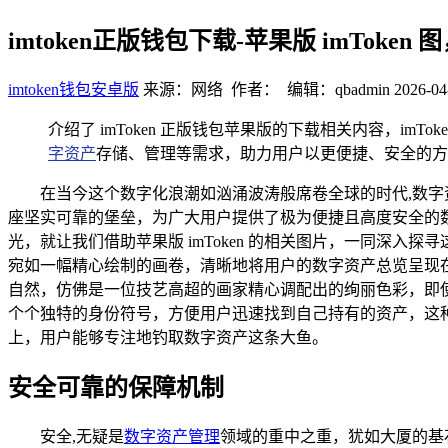
imtoken正版钱包下载-苹果版 imTok
imtoken钱包安卓版
来源：网络 作者： 编辑：qbadmin
2026-04
介绍了 imToken 正版钱包苹果版的下载相关内容，imT
字资产
存储、管理等需求，助力用户以更便捷、安全的方
在当今这个数字化浪潮如汹涌波涛般席卷全球的时代,数字资
座坚实可靠的堡垒，为广大用户提供了极为便捷且高度安全的数字资
光，就让我们借助苹果版 imToken 的相关图片，一同深入探
宛如一幅精心绘制的画卷，清晰地将用户的数字资产总览呈现
自然，仿佛是一位技艺高超的画家精心调配出的绚丽色彩，即
个个独特的身份符号，方便用户迅速找到自己持有的资产，这
上，用户能够专注地钓取数字资产这条大鱼。
安全可靠的保障机制
安全,无疑是
数字资产管理
领域的重中之重，犹如大厦的基石