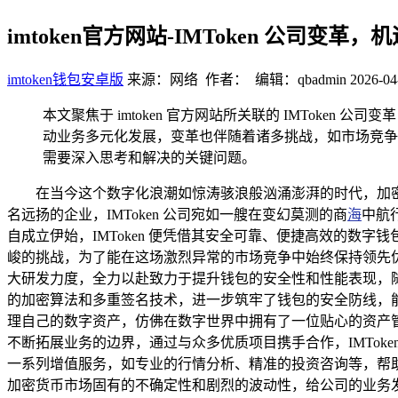
imtoken官方网站-IMToken 公司变革
imtoken钱包安卓版
来源：网络 作者： 编辑：qbadmin
2026-04
本文聚焦于 imtoken 官方网站所关联的 IMTok
动业务多元化发展，变革也伴随着诸多挑战，如市场竞争加
需要深入思考和解决的关键问题。
在当今这个数字化浪潮如惊涛骇浪般汹涌澎湃的时代，加
名远扬的企业，IMToken 公司宛如一艘在变幻莫测的商
海
中航
自成立伊始，IMToken 便凭借其安全可靠、便捷高效的
峻的挑战，为了能在这场激烈异常的市场竞争中始终保持领先优势，
大研发力度，全力以赴致力于提升钱包的安全性和性能表现，随
的加密算法和多重签名技术，进一步筑牢了钱包的安全防线，
理自己的数字资产，仿佛在数字世界中拥有了一位贴心的资产管家
不断拓展业务的边界，通过与众多优质项目携手合作，IMTo
一系列增值服务，如专业的行情分析、精准的投资咨询等，帮助用
加密货币市场固有的不确定性和剧烈的波动性，给公司的业务