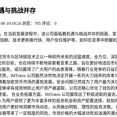
，机遇与挑战并存
-06 10:18:24
浏览：705
评论：0
en 公司变革，在当前发展进程中，该公司面临着机遇与挑战并存的
剧、技术更新换代快、用户信任维护等，如何在变革中把握机遇、有
密货币与区块链技术正以一种前所未有的迅猛速度，全方位、深
行的巨轮，也在持续不断地探索着变革之路，旨在更好地适应市
数字钱包服务，成功赢得了广大用户的由衷青睐，随着行业竞争的日
IMToken 公司毅然决然地决定开展一系列大刀阔斧的改革与创
着加密货币市场的蓬勃发展，安全问题已然成为了用户最为关切的核
能够卓有成效地防止用户资产被盗取，公司还精心优化了钱包的
。 在业务拓展方面，IMToken 公司展现出了积极进取的
ken 为用户提供了更为丰富多样的投资机会和资产配置选择，就
户更好地洞察市场动态，从而做出明智、理性的投资决策。 IM
发展带来了一定程度的风险，市场价格的大幅波动犹如汹涌的潮