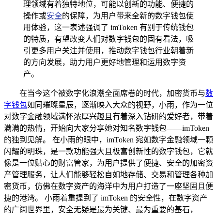
理领域有着独特地位，可能以创新的功能、便捷的
操作或
安全
的保障，为用户带来全新的数字钱包使
用体验，这一表述强调了 imToken 有别于传统钱包
的特质，有望改变人们对数字钱包的固有看法，吸
引更多用户关注并使用，推动数字钱包行业朝着新
的方向发展，助力用户更好地管理和运用数字资
产。
在当今这个被数字化浪潮全面席卷的时代，加密货币与
数
字钱包
如同璀璨星辰，逐渐映入大众的视野，小雨，作为一位
对数字金融领域满怀浓厚兴趣且有着深入钻研的爱好者，带着
满满的热情，开始向大家分享她对知名数字钱包——imToken
的独到见解。 在小雨的眼中，imToken 宛如数字金融领域一颗
闪耀的明珠，是一款功能强大且极富创新性的数字钱包，它就
像是一位贴心的财富管家，为用户提供了便捷、安全的加密资
产管理服务，让人们能够轻松自如地存储、交易和管理各种加
密货币，仿佛在数字资产的海洋中为用户打造了一座坚固且便
捷的港湾。 小雨着重提到了 imToken 的安全性，在数字资产
的广阔世界里，安全无疑是最为关键、最为重要的基石，