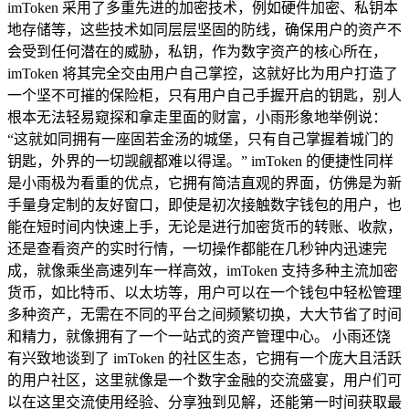
imToken 采用了多重先进的加密技术，例如硬件加密、私钥本
地存储等，这些技术如同层层坚固的防线，确保用户的资产不
会受到任何潜在的威胁，私钥，作为数字资产的核心所在，
imToken 将其完全交由用户自己掌控，这就好比为用户打造了
一个坚不可摧的保险柜，只有用户自己手握开启的钥匙，别人
根本无法轻易窥探和拿走里面的财富，小雨形象地举例说：
“这就如同拥有一座固若金汤的城堡，只有自己掌握着城门的
钥匙，外界的一切觊觎都难以得逞。” imToken 的便捷性同样
是小雨极为看重的优点，它拥有简洁直观的界面，仿佛是为新
手量身定制的友好窗口，即使是初次接触数字钱包的用户，也
能在短时间内快速上手，无论是进行加密货币的转账、收款，
还是查看资产的实时行情，一切操作都能在几秒钟内迅速完
成，就像乘坐高速列车一样高效，imToken 支持多种主流加密
货币，如比特币、以太坊等，用户可以在一个钱包中轻松管理
多种资产，无需在不同的平台之间频繁切换，大大节省了时间
和精力，就像拥有了一个一站式的资产管理中心。 小雨还饶
有兴致地谈到了 imToken 的社区生态，它拥有一个庞大且活跃
的用户社区，这里就像是一个数字金融的交流盛宴，用户们可
以在这里交流使用经验、分享独到见解，还能第一时间获取最