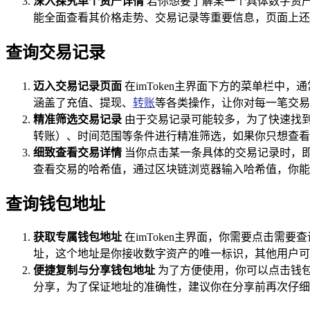
深入探究单个资产详情
若你想要了解某一个具体数字资
能全面查看其价格走势、交易记录等重要信息，页面上还
查询交易记录
迈入交易记录页面
在imToken主界面下方的菜单栏中
涵盖了充值、提现、
转账
等各类操作，让你对每一笔交易
精准筛选交易记录
由于交易记录可能较多，为了快速找
转账）、时间范围等条件进行精准筛选，如果你只想查看
细致查看交易详情
当你点击某一条具体的交易记录时，
查看交易的哈希值，通过区块链浏览器输入哈希值，你能
查询钱包地址
获取专属钱包地址
在imToken主界面，你需要点击需
址，这个地址是你接收数字资产的唯一标识，其他用户可
便捷复制与分享钱包地址
为了方便使用，你可以点击钱
分享，为了保证地址的准确性，建议你在分享前再次仔细