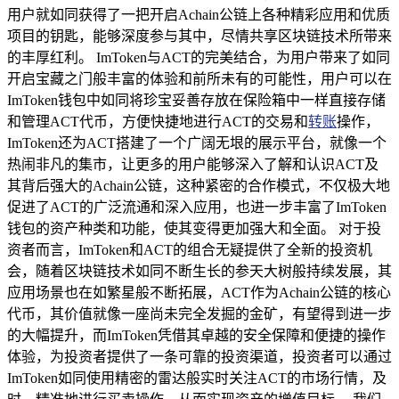
用户就如同获得了一把开启Achain公链上各种精彩应用和优质
项目的钥匙，能够深度参与其中，尽情共享区块链技术所带来
的丰厚红利。 ImToken与ACT的完美结合，为用户带来了如同
开启宝藏之门般丰富的体验和前所未有的可能性，用户可以在
ImToken钱包中如同将珍宝妥善存放在保险箱中一样直接存储
和管理ACT代币，方便快捷地进行ACT的交易和
转账
操作，
ImToken还为ACT搭建了一个广阔无垠的展示平台，就像一个
热闹非凡的集市，让更多的用户能够深入了解和认识ACT及
其背后强大的Achain公链，这种紧密的合作模式，不仅极大地
促进了ACT的广泛流通和深入应用，也进一步丰富了ImToken
钱包的资产种类和功能，使其变得更加强大和全面。 对于投
资者而言，ImToken和ACT的组合无疑提供了全新的投资机
会，随着区块链技术如同不断生长的参天大树般持续发展，其
应用场景也在如繁星般不断拓展，ACT作为Achain公链的核心
代币，其价值就像一座尚未完全发掘的金矿，有望得到进一步
的大幅提升，而ImToken凭借其卓越的安全保障和便捷的操作
体验，为投资者提供了一条可靠的投资渠道，投资者可以通过
ImToken如同使用精密的雷达般实时关注ACT的市场行情，及