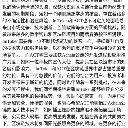
时、精准地进行买卖操作，从而实现资产的增值目标。 我们
也必须保持清醒的头脑，深刻认识到区块链行业目前仍然处于
发展的初期阶段，宛如一个刚刚蹒跚学步的孩童，存在着诸多
的不确定性和潜在风险，ImToken和ACT也不可避免地面临着
来自市场竞争、技术创新、监管政策等多方面的严峻挑战，随
着越来越多的数字钱包和区块链项目如雨后春笋般不断涌现，
ImToken需要像一位不断修炼武功的侠客一样，持续提升自身
的技术实力和服务质量，以在激烈的市场竞争中保持领先的市
场竞争力，而ACT则需要加快Achain公链的开发进程和应用推
广力度，如同一位积极的宣传大使，提高其在区块链市场的知
名度和影响力。 ImToken和ACT在区块链世界中都占据着重要
的地位，具有不可忽视的价值，它们的结合为用户、投资者和
开发者带来了崭新的机遇，同时也伴随着一系列挑战，在未来
的发展征程中，我们满怀期待地希望ImToken能够继续充分发
挥其数字钱包的独特优势，像一位贴心的管家一样，为用户提
供更加安全、便捷的服务；也衷心希望ACT能够借助Achain公
链的强大技术实力，如同插上翅膀的雄鹰般不断拓展应用场
景，实现更大规模、更高质量的发展，相信在两者的共同努力
下，区块链技术将如同阳光般照亮更多的领域，在更多的行业