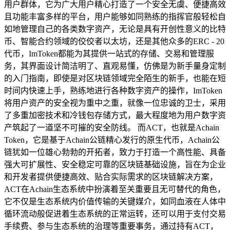
用户群体，它为广大用户精心打造了一个安全无虞、便捷高效
且功能丰富多样的平台，用户能够如同熟练的指挥官般轻松自
如地管理自己的各类数字资产，无论是具有开创性意义的比特
币、智能合约领域的佼佼者以太坊，还是其他众多的ERC - 20
代币，ImToken都能为其提供一站式的存储、交易和管理服
务，其界面设计简洁明了、直观易懂，仿佛是为新手量身定制
的入门指南，即使是对区块链领域完全陌生的新手，也能在短
时间内快速上手，熟练地进行各种数字资产的操作，ImToken
将用户资产的安全视为重中之重，就像一位忠诚的卫士，采用
了多重加密技术和冷钱包存储方式，最大程度地为用户数字资
产筑起了一道坚不可摧的安全防线。 而ACT，也就是Achain
Token，它是基于Achain公链精心发行的原生代币，Achain公
链犹如一位雄心勃勃的开拓者，致力于打造一个高性能、具备
强大可扩展性、安全稳定可靠的区块链基础设施，旨在为企业
和开发者提供便捷高效、贴合实际需求的区块链解决方案，
ACT在Achain生态系统中扮演着至关重要且无可替代的角色，
它不仅是生态系统内价值传输的关键媒介，如同血液在人体中
循环流动般促进着生态系统的正常运转，还可以用于支付交易
手续费、参与生态系统的治理等重要事务，通过持有ACT，