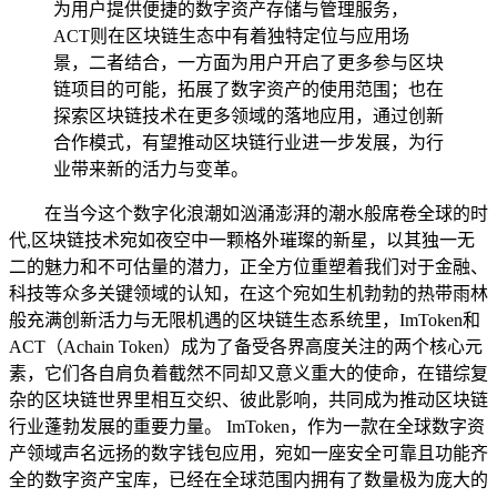
为用户提供便捷的数字资产存储与管理服务，
ACT则在区块链生态中有着独特定位与应用场
景，二者结合，一方面为用户开启了更多参与区块
链项目的可能，拓展了数字资产的使用范围；也在
探索区块链技术在更多领域的落地应用，通过创新
合作模式，有望推动区块链行业进一步发展，为行
业带来新的活力与变革。
在当今这个数字化浪潮如汹涌澎湃的潮水般席卷全球的时
代,区块链技术宛如夜空中一颗格外璀璨的新星，以其独一无
二的魅力和不可估量的潜力，正全方位重塑着我们对于金融、
科技等众多关键领域的认知，在这个宛如生机勃勃的热带雨林
般充满创新活力与无限机遇的区块链生态系统里，ImToken和
ACT（Achain Token）成为了备受各界高度关注的两个核心元
素，它们各自肩负着截然不同却又意义重大的使命，在错综复
杂的区块链世界里相互交织、彼此影响，共同成为推动区块链
行业蓬勃发展的重要力量。 ImToken，作为一款在全球数字资
产领域声名远扬的数字钱包应用，宛如一座安全可靠且功能齐
全的数字资产宝库，已经在全球范围内拥有了数量极为庞大的