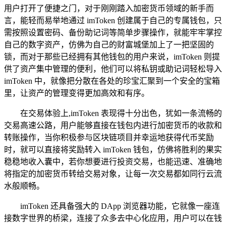
用户打开了便捷之门，对于刚刚踏入加密货币领域的新手而
言，能轻而易举地通过 imToken 创建属于自己的专属钱包，只
需按照设置密码、备份助记词等简单步骤操作，就能牢牢掌控
自己的数字资产，仿佛为自己的财富城堡加上了一把坚固的
锁，而对于那些已经拥有其他钱包的用户来说，imToken 则提
供了资产集中管理的便利，他们可以将私钥或助记词轻松导入
imToken 中，就像把分散在各处的珍宝汇聚到一个安全的宝箱
里，让资产的管理变得更加高效和有序。
在交易体验上,imToken 表现得十分出色，犹如一条流畅的
交易高速公路，用户能够直接在钱包内进行加密货币的收款和
转账操作，当你积极参与区块链项目并幸运地获得代币奖励
时，就可以直接将奖励转入 imToken 钱包，仿佛将胜利的果实
稳稳地收入囊中，若你想要进行投资交易，也能迅速、准确地
将指定的加密货币转给交易对象，让每一次交易都如同行云流
水般顺畅。
imToken 还具备强大的 DApp 浏览器功能，它就像一座连
接数字世界的桥梁，连接了众多去中心化应用，用户可以在钱