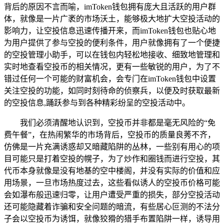
背后的原因不言而喻，imToken钱包拥有庞大且活跃的用户群
体，就像是一片广袤的市场沃土，能够极大地扩大空投活动的
影响力，让空投信息迅速传播开来，而imToken钱包也贴心地
为用户提供了参与空投的便利条件，用户就像拥有了一个便捷
的空投管理小助手，可以在钱包内轻松地接收、细致地管理和
实时地查看空投币的相关情况，更有一些敏锐的用户，为了不
错过任何一个可能的财富机会，会专门在imToken钱包中设置
关注空投的功能，如同时刻待命的侦察兵，以便及时获取最新
的空投信息,踊跃参与到各种精彩纷呈的空投活动中。
我们必须清醒地认识到，空投币并非都是毫无风险的“免
费午餐”，在热闹繁华的市场背后，空投币的质量良莠不齐，
仿佛是一片充满诱惑却又暗藏陷阱的丛林，一些别有用心的项
目可能只是打着空投的幌子，为了炒作和圈钱而进行空投，其
代币本身就像是没有地基的空中楼阁，并没有实际的价值和应
用场景，一旦市场热度过去，这些看似诱人的空投币价格可能
会如瀑布般迅速归零，让用户遭受严重的损失，部分空投活动
还可能隐藏着诈骗和安全问题的暗流，有些居心叵测的不法分
子会以空投币为诱饵，就像狡猾的猎手布置陷阱一样，诱导用