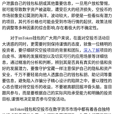
户泄露自己的钱包私钥或其他重要信息，一旦用户放松警惕，
就可能导致数字资产被盗取，遭受巨大的经济损失，空投币的
市场就像变幻莫测的海洋，波动较大，即使是一些看似有潜力
的项目，其代币价格也可能会受到市场行情的起伏、政策法规
的调整等多种因素的综合影响,存在着极大的不确定性。
对于imToken钱包的广大用户来说，在面对空投币活动巨
大诱惑的同时，更需要时刻保持谨慎的态度，就像一位精明的
投资者，要仔细研究空投项目的背景和团队，
深入了解
项目的
白皮书、清晰的发展规划以及切实可行的应用场景等详细信
息，通过精准的分析和判断，辨别其是否具有真实的价值和良
好的发展潜力，要像守护宝藏一样注意保护自己的隐私和资产
安全，千万不要轻易向他人透露自己的钱包私钥、助记词等重
要信息，避免陷入诈骗分子精心设计的陷阱之中，要以理性的
心态合理对待空投币的收益，不要被高额回报冲昏头脑，盲目
跟风参与，而是要根据自己的实际风险承受能力和明确的投资
目标,谨慎地决定是否参与空投活动。
imToken钱包和空投币在数字货币市场中都有着各自独特