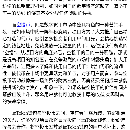
科学的私钥管理机制，如同为用户的数字资产筑起了一道坚不
可摧的防线,确保其不受外界任何威胁的侵扰。
而
空投币
，则是数字货币市场中独具特色的一种营销手
段，宛如市场中的一阵神秘旋风，项目方为了大力推广自己精
心打造的代币，吸引更多投资者和用户的目光，会精心挑选特
定的钱包地址，免费发放一定数量的代币，这便是我们所说的
“空投”，从项目方的角度来看，空投币的目的十分明确，那就
是提高项目的知名度，在竞争激烈的市场中崭露头角；扩大用
户基础，让更多人了解和使用自己的代币；增加代币的流通
性，使代币在市场中更具活力和价值，对于用户而言，参与空
投币活动就像是一场免费的财富盛宴，无需花费任何成本就能
获得新的数字资产，想象一下，如果这些空投币的价值如同火
箭般直线上升，那么用户就有可能收获丰厚的收益,实现财富
的快速增值。
imToken钱包与空投币之间，存在着千丝万缕、紧密相连
的关系，许多空投项目都将目光投向了imToken钱包，纷纷选
择与之合作，将空投币发放到imToken钱包的用户地址上，这