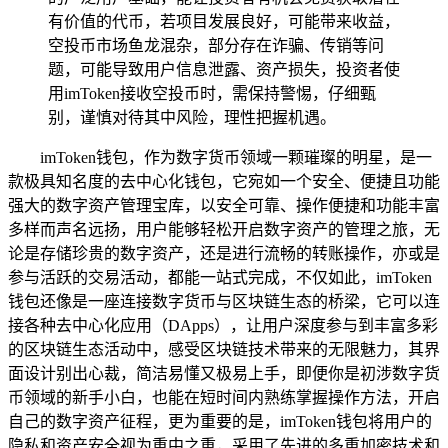
有价值的代币，若项目发展良好，可能带来收益，
空投币市场鱼龙混杂，部分存在诈骗、传销等问
题，可能导致用户信息泄露、资产损失，投资者使
用imToken接收空投币时，需保持警惕，仔细甄
别，谨慎对待其中风险，理性把握机遇。
imToken钱包，作为数字货币领域一颗璀璨的明星，是一
款极具知名度的去中心化钱包，它宛如一个安全、便捷且功能
强大的数字资产管理宝库，以安全可靠、操作便捷和功能丰富
多样而声名远扬，用户能够轻松开启数字资产的管理之旅，无
论是存储珍贵的数字资产，还是进行流畅的转账操作，亦或是
参与活跃的交易活动，都能一站式完成，不仅如此，imToken
钱包还像是一座连接数字货币与区块链生态的桥梁，它可以连
接各种去中心化应用（DApps），让用户深度参与到丰富多彩
的区块链生态活动中，感受区块链技术带来的无限魅力，其界
面设计别出心裁，简洁易懂又极易上手，即便你是初涉数字货
币领域的新手小白，也能在短时间内熟练掌握操作方法，开启
自己的数字资产征程，更为重要的是，imToken钱包将用户的
隐私和资产安全视为重中之重，采用了先进的多重加密技术和