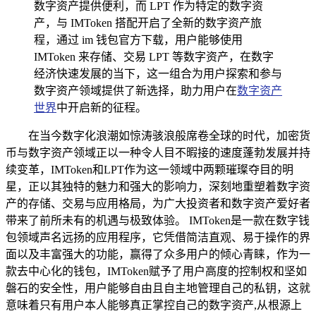
数字资产提供便利，而 LPT 作为特定的数字资
产，与 IMToken 搭配开启了全新的数字资产旅
程，通过 im 钱包官方下载，用户能够使用
IMToken 来存储、交易 LPT 等数字资产，在数字
经济快速发展的当下，这一组合为用户探索和参与
数字资产领域提供了新选择，助力用户在
数字资产
世界
中开启新的征程。
在当今数字化浪潮如惊涛骇浪般席卷全球的时代，加密货
币与数字资产领域正以一种令人目不暇接的速度蓬勃发展并持
续变革，IMToken和LPT作为这一领域中两颗璀璨夺目的明
星，正以其独特的魅力和强大的影响力，深刻地重塑着数字资
产的存储、交易与应用格局，为广大投资者和数字资产爱好者
带来了前所未有的机遇与极致体验。 IMToken是一款在数字钱
包领域声名远扬的应用程序，它凭借简洁直观、易于操作的界
面以及丰富强大的功能，赢得了众多用户的倾心青睐，作为一
款去中心化的钱包，IMToken赋予了用户高度的控制权和坚如
磐石的安全性，用户能够自由且自主地管理自己的私钥，这就
意味着只有用户本人能够真正掌控自己的数字资产,从根源上