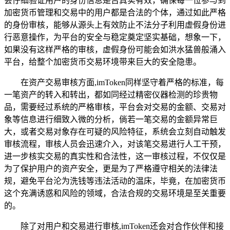
会仔细验证用户的身份信息是否真实有效，确保每一位参与到
加密货币管理和交易中的用户都是合法的个体，通过如此严格
的身份审核，能够从源头上有效防止不法分子利用虚假身份进
行恶意操作，为平台的安全与稳定奠定坚实基础，想象一下，
如果没有这样严格的审核，虚假身份可能会如洪水猛兽般涌入
平台，给整个加密货币交易环境带来巨大的安全隐患。
在资产交易审核方面,imToken同样坚守着严格的标准，每
一笔资产的转入和转出，都如同经过精密仪器检测的珍贵物
品，需要经过系统的严格审核，平台会对交易的金额、交易对
象等信息进行细致入微的分析，倘若一笔交易的金额异常巨
大，或者交易对象存在可疑的风险特征，系统会立刻自动触发
审核流程，审核人员会迅速介入，对该笔交易进行人工干预，
进一步核实交易的真实性和合法性，这一审核过程，不仅仅是
为了保护用户的资产安全，更是为了严格遵守相关的法律法
规，避免平台沦为洗钱等违法活动的温床，毕竟，在加密货币
这个充满诱惑和风险的领域，合法合规的交易环境是至关重要
的。
除了对用户和交易进行审核,imToken还会对合作伙伴和接