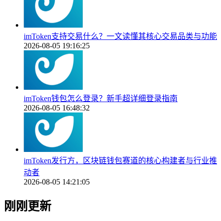
imToken支持交易什么？一文读懂其核心交易品类与功能
2026-08-05 19:16:25
imToken钱包怎么登录？新手超详细登录指南
2026-08-05 16:48:32
imToken发行方，区块链钱包赛道的核心构建者与行业推
动者
2026-08-05 14:21:05
刚刚更新