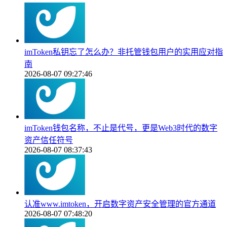
imToken私钥忘了怎么办？非托管钱包用户的实用应对指
南
2026-08-07 09:27:46
imToken钱包名称，不止是代号，更是Web3时代的数字
资产信任符号
2026-08-07 08:37:43
认准www.imtoken，开启数字资产安全管理的官方通道
2026-08-07 07:48:20