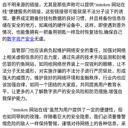
自不明来源的链接，尤其是那些声称可以提供“imtoken 网站在
线”便捷服务的链接，这些链接很可能就是不法分子设下的诱
饵，要养成定期备份钱包数据的良好习惯，并且将备份信息存
储在安全的地方，如离线的硬件设备中，这样，即使遇到意外
情况，也能像拥有一把备用钥匙一样及时恢复钱包,确保自己
的
数字资产安全
无虞。
监管部门也应该肩负起维护网络安全的重任，加强对网络
上相关虚假信息的打击力度，通过先进的技术手段监测和封堵
仿冒的钓鱼网站，如同给网络世界装上一双锐利的眼睛，让不
法分子无处遁形，对实施诈骗的不法分子进行严厉惩处，形成
强大的威慑力，维护良好的网络环境和金融秩序，行业内也应
该加强自律，如同一个团结的大家庭，共同提高用户教育水
平，让更多的人了解数字资产的安全风险和防范措施,增强自
我保护能力。
“imtoken 网站在线”虽然为用户提供了一定的便捷性，但
也如同带刺的玫瑰，伴随着巨大的安全隐患，我们必须要像警
惕危险的敌人一样保持警惕，谨慎对待网络上的各种信息，采