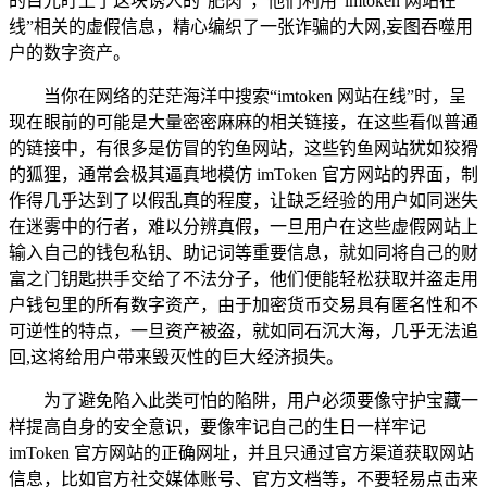
的目光盯上了这块诱人的“肥肉”，他们利用“imtoken 网站在
线”相关的虚假信息，精心编织了一张诈骗的大网,妄图吞噬用
户的数字资产。
当你在网络的茫茫海洋中搜索“imtoken 网站在线”时，呈
现在眼前的可能是大量密密麻麻的相关链接，在这些看似普通
的链接中，有很多是仿冒的钓鱼网站，这些钓鱼网站犹如狡猾
的狐狸，通常会极其逼真地模仿 imToken 官方网站的界面，制
作得几乎达到了以假乱真的程度，让缺乏经验的用户如同迷失
在迷雾中的行者，难以分辨真假，一旦用户在这些虚假网站上
输入自己的钱包私钥、助记词等重要信息，就如同将自己的财
富之门钥匙拱手交给了不法分子，他们便能轻松获取并盗走用
户钱包里的所有数字资产，由于加密货币交易具有匿名性和不
可逆性的特点，一旦资产被盗，就如同石沉大海，几乎无法追
回,这将给用户带来毁灭性的巨大经济损失。
为了避免陷入此类可怕的陷阱，用户必须要像守护宝藏一
样提高自身的安全意识，要像牢记自己的生日一样牢记
imToken 官方网站的正确网址，并且只通过官方渠道获取网站
信息，比如官方社交媒体账号、官方文档等，不要轻易点击来