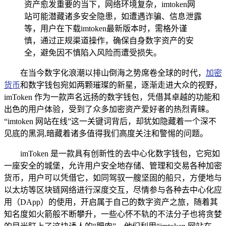
资产愈发重要的当下，网络环境复杂，imtoken网
站可能潜藏诸多安全隐患，如遭遇诈骗、信息泄露
等，用户在下载imtoken最新版本时，需格外谨
慎，通过正规渠道操作，确保自身数字资产的安
全，避免因不慎陷入风险而遭受损失。
在当今数字化浪潮以排山倒海之势席卷全球的时代，
加密
货币
和数字钱包宛如两颗璀璨的新星，逐渐走进大众的视野，
imToken 作为一款声名远扬的数字钱包，凭借其卓越的功能和
出色的用户体验，受到了众多加密资产爱好者的热烈青睐。
“imtoken 网站在线”这一关键词背后，却犹如隐藏着一个深不
见底的黑洞,暗藏着诸多值得我们高度关注和警惕的问题。
imToken 是一款具有创新性的去中心化数字钱包，它宛如
一座安全的城堡，允许用户安全地存储、管理和交易各种加密
货币，用户可以凭借它，如同驾驭一艘坚固的船只，方便地与
以太坊等区块链网络进行深度交互，尽情参与各种去中心化应
用（DApp）的使用，开启属于自己的数字资产之旅，随着其
知名度如火箭般不断攀升，一些心怀不轨的不法分子也将贪婪