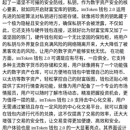
起了一道坚不可摧的安全防线，私钥，作为数字资产安全的核
心要素，就如同开启财富宝库的钥匙，imToken 钱包 2.0 运用
先进的加密算法对私钥进行加密存储，就像将珍贵的钥匙藏于
一个极为隐秘且安全的地方，确保私钥不会被泄露，不仅如
此，它还支持与硬件钱包连接，这就好比为财富宝库又加了一
道坚固的铁门，硬件钱包宛如一个无比坚固的保险柜，将用户
的私钥与外界复杂且充满风险的网络隔离开来，大大降低了被
黑客攻击的风险，让用户的数字资产能够安枕无忧。 在功能
方面，imToken 钱包 2.0 可谓是应有尽有、一应俱全，它支持
多种主流数字货币的存储和交易，用户就像拥有了一个功能强
大的数字资产仓库，可以方便地在钱包中管理自己的比特币、
以太坊等数字资产，轻松掌控自己的财富版图，钱包还贴心地
提供了实时行情查询功能，就像为用户配备了一个专业的市场
情报员，用户可以随时了解市场动态，精准把握投资机会，更
为值得一提的是，imToken 钱包 2.0 支持去中心化交易，用户
无需通过繁琐且存在一定风险的中心化交易平台，就可以直接
在钱包内进行代币的兑换，这不仅提高了交易的效率，还大大
增强了交易的安全性，让交易变得更加便捷、高效和安全。
用户体验也是 imToken 钱包 2.0 的一大显著亮点，其界面设计